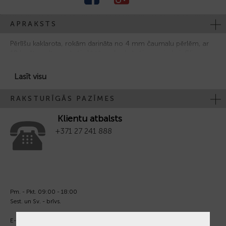
APRAKSTS
Pērlīšu kaklarota, rokām darināta no 4 mm čaumalu pērlēm, ar
18 karātu zelta nerūsējošā tērauda skrūvējamu aizdari.
Gliemeņu
pērles sastāv no perlamutra no austeres iekšpuses.
Lasīt visu
RAKSTURĪGĀS PAZĪMES
Klientu atbalsts
+371 27 241 888
Pm. - Pkt. 09:00 - 18:00
Sest. un Sv. - brīvs.
E-pasts:
info@laiksjewellery.lv