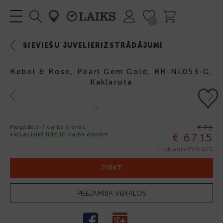
0
SIEVIEŠU JUVELIERIZSTRĀDĀJUMI
Rebel & Rose, Pearl Gem Gold, RR-NL053-G,
Kaklarota
Previous
Next
-15%
Piegāde:
5-7 darba dienās,
€ 79
akcijas laikā līdz 10 darba dienām
€ 67.15
ir iekļauts PVN 21%
PIRKT
PIEEJAMĪBA VEIKALOS