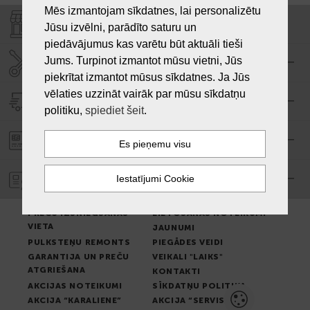
Mēs izmantojam sīkdatnes, lai personalizētu
VEIKALI "LAIKS"
Jūsu izvēlni, parādīto saturu un
piedāvājumus kas varētu būt aktuāli tieši
Jums. Turpinot izmantot mūsu vietni, Jūs
SERVISA CENTRS "LAIKS"
piekrītat izmantot mūsus sīkdatnes. Ja Jūs
vēlaties uzzināt vairāk par mūsu sīkdatņu
PIEGĀDE
politiku,
spiediet šeit
.
PASŪTĪJUMA APMAKSA
GARANTIJA
PREČU IZSNIEGŠANAS
LIETOŠANAS NOTEIKUMI
VIETA
JAUNUMI
PULKSTEŅU REMONTS
PIEGĀDES VEIDI
GARANTIJA UN PREČU
VEIKALI "LAIKS"
ATGRIEŠANA
KONTAKTI
AKCIJAS NOTEIKUMI
SĪKDATŅU POLITIKA
AKCIJA “KARALIENE”
AKCIJA “SERVISS”