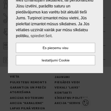
Mēs izmantojam sīkdatnes, lai personalizētu
VEIKALI "LAIKS"
Jūsu izvēlni, parādīto saturu un
piedāvājumus kas varētu būt aktuāli tieši
SERVISA CENTRS "LAIKS"
Jums. Turpinot izmantot mūsu vietni, Jūs
piekrītat izmantot mūsus sīkdatnes. Ja Jūs
vēlaties uzzināt vairāk par mūsu sīkdatņu
PIEGĀDE
politiku,
spiediet šeit
.
PASŪTĪJUMA APMAKSA
GARANTIJA
PREČU IZSNIEGŠANAS
LIETOŠANAS NOTEIKUMI
VIETA
JAUNUMI
PULKSTEŅU REMONTS
PIEGĀDES VEIDI
GARANTIJA UN PREČU
VEIKALI "LAIKS"
ATGRIEŠANA
KONTAKTI
AKCIJAS NOTEIKUMI
SĪKDATŅU POLITIKA
AKCIJA “KARALIENE”
AKCIJA “SERVISS”
LAPAS PILNĀ VERSIJA