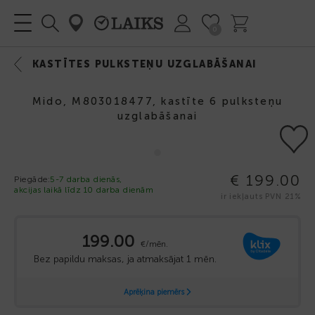
0
KASTĪTES PULKSTEŅU UZGLABĀŠANAI
Mido, M803018477, kastīte 6 pulksteņu
uzglabāšanai
€ 199.00
Piegāde:
5-7 darba dienās,
akcijas laikā līdz 10 darba dienām
ir iekļauts PVN 21%