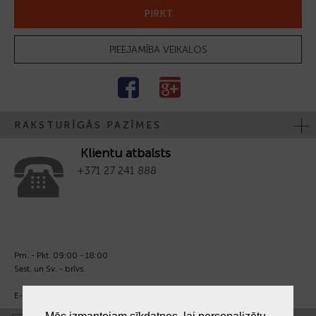
PIRKT
PIEEJAMĪBA VEIKALOS
RAKSTURĪGĀS PAZĪMES
Klientu atbalsts
+371 27 241 888
Pm. - Pkt. 09:00 - 18:00
Sest. un Sv. - brīvs.
E-pasts:
info@laiksjewellery.lv