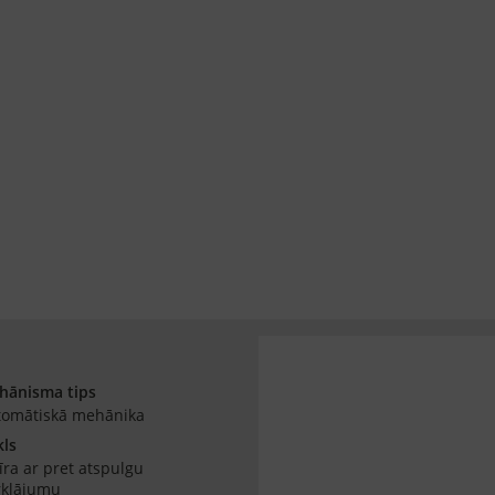
hānisma tips
tomātiskā mehānika
kls
īra ar pret atspulgu
rklājumu