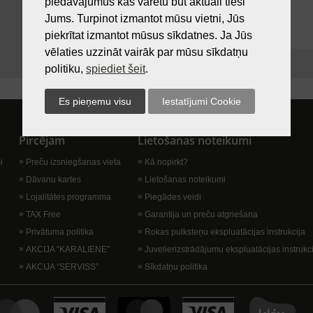
piedāvājumus kas varētu būt aktuāli tieši
Jums. Turpinot izmantot mūsu vietni, Jūs
piekrītat izmantot mūsus sīkdatnes. Ja Jūs
vēlaties uzzināt vairāk par mūsu sīkdatņu
politiku,
spiediet šeit
.
Pircējam
Lietošanas noteikumi
i
Preču izsniegšanas vieta
Kā nopirkt?
Dāvanu kartes
Lietošanas noteikumi
Lojalitātes programma
Piegādes veidi
TAX Free
Garantija un preču atgriešana
Privātuma politika
Rokas pulksteņu ekspluatācijas instrukcija
AKCIJA “KARALIENE”
Juvelierizstrādājumu ekspluatācijas instrukc
AKCIJA “SERVISS”
Sīkdatņu politika