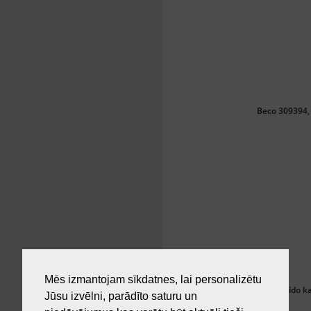
Beco 309394, 
Mēs izmantojam sīkdatnes, lai personalizētu
Mido ka
Jūsu izvēlni, parādīto saturu un