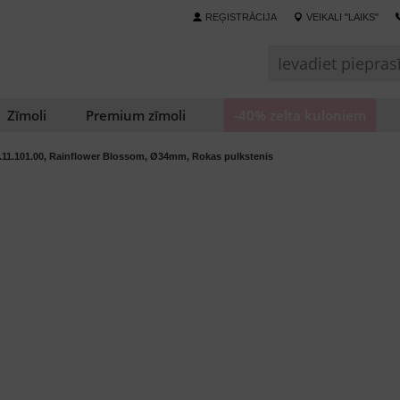
REĢISTRĀCIJA
VEIKALI "LAIKS"
Zīmoli
Premium zīmoli
-40% zelta kuloniem
.11.101.00, Rainflower Blossom, Ø34mm, Rokas pulkstenis