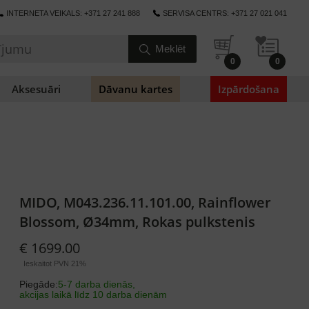
INTERNETA VEIKALS: +371 27 241 888
SERVISA CENTRS: +371 27 021 041
0
0
Aksesuāri
Dāvanu kartes
Izpārdošana
MIDO, M043.236.11.101.00, Rainflower
Blossom, Ø34mm, Rokas pulkstenis
€ 1699.00
Ieskaitot PVN 21%
Piegāde:
5-7 darba dienās,
akcijas laikā līdz 10 darba dienām