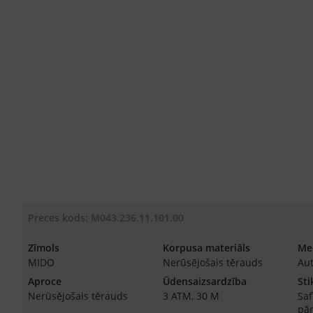
Preces kods: M043.236.11.101.00
Zīmols
Korpusa materiāls
Me
MIDO
Nerūsējošais tērauds
Au
Aproce
Ūdensaizsardzība
Sti
Nerūsējošais tērauds
3 ATM, 30 M
Saf
pā