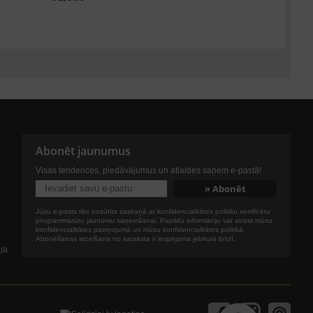
Abonēt jaunumus
Visas tendences, piedāvājumus un atlaides saņem e-pastā!
Jūsu e-pasts tiks nosūtīts saskaņā ar konfidencialitātes politiku sertificētu
programmatūru jaunumu saņemšanai. Papildu informāciju var atrast mūsu
konfidencialitātes paziņojumā un mūsu konfidencialitātes politikā.
Abonēšanas atcelšana no saraksta ir iespējama jebkurā brīdī.
ija