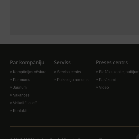
Par kompāniju
Serviss
Preses centrs
Kompānijas vēsture
Servisa centrs
Biežāk uzdotie jautājum
Par mums
Pulksteņu remonts
Pasākumi
Jaunumi
Video
Vakances
Veikali "Laiks"
Kontakti