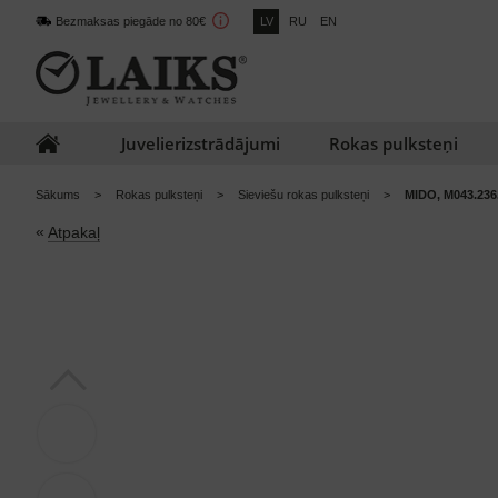
Bezmaksas piegāde no 80€
LV
RU
EN
Juvelierizstrādājumi
Rokas pulksteņi
Sākums
Rokas pulksteņi
Sieviešu rokas pulksteņi
MIDO, M043.236
«
Atpakaļ