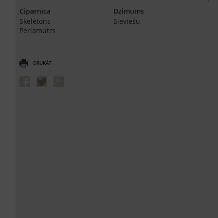
Ciparnīca
Dzimums
Skeletons
Sieviešu
Perlamutrs
DRUKĀT