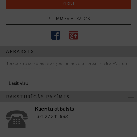
PIRKT
PIEEJAMĪBA VEIKALOS
APRAKSTS
Tērauda rokassprādze ar ķēdi un rievotu plāksni melnā PVD un
Black Diamond komplektā
Lasīt visu
RAKSTURĪGĀS PAZĪMES
Klientu atbalsts
+371 27 241 888