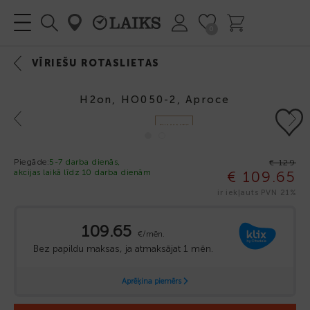
0
VĪRIEŠU ROTASLIETAS
H2on, HO050-2, Aproce
Previous
Next
DIMANTS
-15%
Piegāde:
5-7 darba dienās,
€ 129
akcijas laikā līdz 10 darba dienām
€ 109.65
ir iekļauts PVN 21%