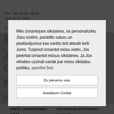
Pm. - Pkt. 09:00 - 18:00
Sest. un Sv. - brīvs.
E-pasts:
info@laiksjewellery.lv
Mēs izmantojam sīkdatnes, lai personalizētu
Jūsu izvēlni, parādīto saturu un
VEIKALI "LAIKS"
piedāvājumus kas varētu būt aktuāli tieši
Jums. Turpinot izmantot mūsu vietni, Jūs
SERVISA CENTRS "LAIKS"
piekrītat izmantot mūsus sīkdatnes. Ja Jūs
vēlaties uzzināt vairāk par mūsu sīkdatņu
politiku,
spiediet šeit
.
PIEGĀDE
PASŪTĪJUMA APMAKSA
GARANTIJA
PREČU IZSNIEGŠANAS
LIETOŠANAS NOTEIKUMI
VIETA