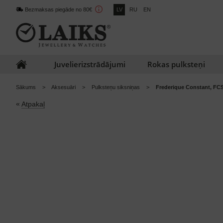
Bezmaksas piegāde no 80€
LV
RU
EN
Juvelierizstrādājumi
Rokas pulksteņi
Sākums
Aksesuāri
Pulksteņu siksniņas
Frederique Constant, FC
«
Atpakaļ