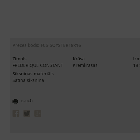
Preces kods: FCS-SOYSTER18x16
Zīmols
Krāsa
Iz
FREDERIQUE CONSTANT
Krēmkrāsas
18
Siksniņas materiāls
Satīna siksniņa
DRUKĀT