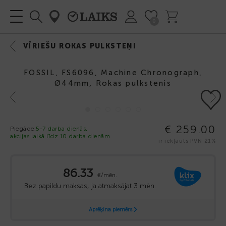
0
VĪRIEŠU ROKAS PULKSTEŅI
FOSSIL, FS6096, Machine Chronograph,
Ø44mm, Rokas pulkstenis
Previous
Next
€ 259.00
Piegāde:
5-7 darba dienās,
akcijas laikā līdz 10 darba dienām
ir iekļauts PVN 21%