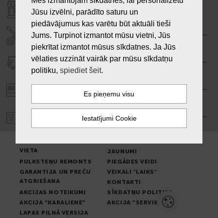
Mēs izmantojam sīkdatnes, lai personalizētu
VEIKALI "LAIKS"
Jūsu izvēlni, parādīto saturu un
piedāvājumus kas varētu būt aktuāli tieši
SERVISA CENTRS "LAIKS"
Jums. Turpinot izmantot mūsu vietni, Jūs
piekrītat izmantot mūsus sīkdatnes. Ja Jūs
vēlaties uzzināt vairāk par mūsu sīkdatņu
PIEGĀDE
politiku,
spiediet šeit
.
PASŪTĪJUMA APMAKSA
GARANTIJA
PREČU IZSNIEGŠANAS
LIETOŠANAS NOTEIKUMI
VIETA
JAUNUMI
PULKSTEŅU REMONTS
PIEGĀDES VEIDI
GARANTIJA UN PREČU
VEIKALI "LAIKS"
ATGRIEŠANA
KONTAKTI
AKCIJAS NOTEIKUMI
SĪKDATŅU POLITIKA
AKCIJA “KARALIENE”
AKCIJA “SERVISS”
LAPAS PILNĀ VERSIJA