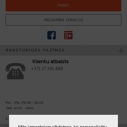
PIRKT
PIEEJAMĪBA VEIKALOS
RAKSTURĪGĀS PAZĪMES
Klientu atbalsts
+371 27 241 888
Pm. - Pkt. 09:00 - 18:00
Sest. un Sv. - brīvs.
E-pasts:
info@laiksjewellery.lv