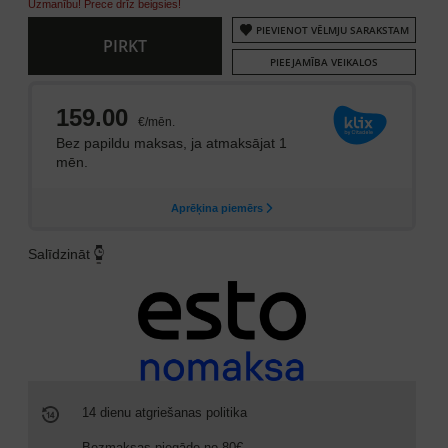
Uzmanību! Prece drīz beigsies!
PIEVIENOT VĒLMJU SARAKSTAM
PIRKT
PIEEJAMĪBA VEIKALOS
Salīdzināt
14 dienu atgriešanas politika
Bezmaksas piegāde no 80€