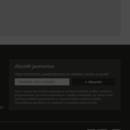
Abonēt jaunumus
Visas tendences, piedāvājumus un atlaides saņem e-pastā!
Jūsu e-pasts tiks nosūtīts saskaņā ar konfidencialitātes politiku sertificētu
programmatūru jaunumu saņemšanai. Papildu informāciju var atrast mūsu
konfidencialitātes paziņojumā un mūsu konfidencialitātes politikā.
Abonēšanas atcelšana no saraksta ir iespējama jebkurā brīdī.
ija