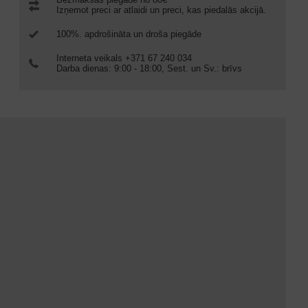
Izņemot preci ar atlaidi un preci, kas piedalās akcijā.
100%. apdrošināta un droša piegāde
Interneta veikals +371 67 240 034
Darba dienas: 9:00 - 18:00, Sest. un Sv.: brīvs