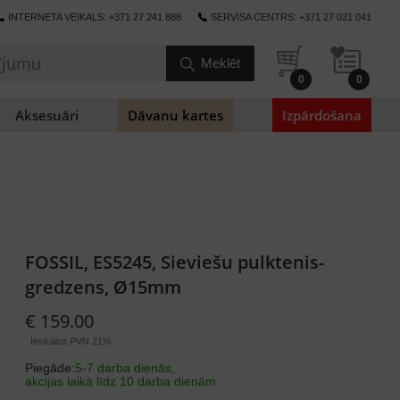
INTERNETA VEIKALS: +371 27 241 888
SERVISA CENTRS: +371 27 021 041
0
0
Aksesuāri
Dāvanu kartes
Izpārdošana
FOSSIL, ES5245, Sieviešu pulktenis-
gredzens, Ø15mm
€ 159.00
Ieskaitot PVN 21%
Piegāde:
5-7 darba dienās,
akcijas laikā līdz 10 darba dienām