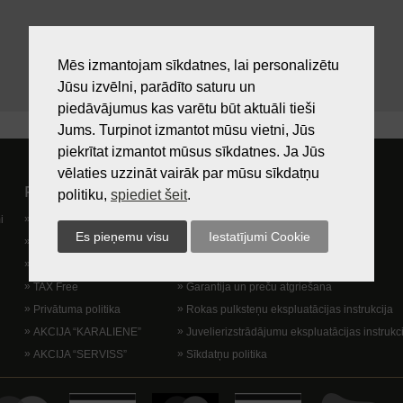
Mēs izmantojam sīkdatnes, lai personalizētu
Jūsu izvēlni, parādīto saturu un
piedāvājumus kas varētu būt aktuāli tieši
Jums. Turpinot izmantot mūsu vietni, Jūs
piekrītat izmantot mūsus sīkdatnes. Ja Jūs
vēlaties uzzināt vairāk par mūsu sīkdatņu
Pircējam
Lietošanas noteikumi
politiku,
spiediet šeit
.
i
Preču izsniegšanas vieta
Kā nopirkt?
Dāvanu kartes
Lietošanas noteikumi
Lojalitātes programma
Piegādes veidi
TAX Free
Garantija un preču atgriešana
Privātuma politika
Rokas pulksteņu ekspluatācijas instrukcija
AKCIJA “KARALIENE”
Juvelierizstrādājumu ekspluatācijas instrukc
AKCIJA “SERVISS”
Sīkdatņu politika