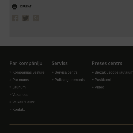
DRUKĀT
Par kompāniju
Serviss
Preses centrs
Kompānijas vēsture
Servisa centrs
Biežāk uzdotie jautājum
Par mums
Pulksteņu remonts
Pasākumi
Jaunumi
Video
Vakances
Veikali "Laiks"
Kontakti