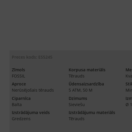
Preces kods: ES5245
Zīmols
Korpusa materiāls
Me
FOSSIL
Tērauds
Kv
Aproce
Ūdensaizsardzība
Sti
Nerūsējošais tērauds
5 ATM, 50 M
Min
Ciparnīca
Dzimums
Iz
Balta
Sieviešu
Ø 
Izstrādājuma veids
Izstrādājumu materiāls
Gredzens
Tērauds