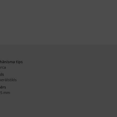
hānisma tips
arca
kls
erālstikls
mērs
15 mm