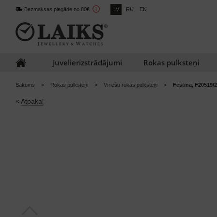
Bezmaksas piegāde no 80€
LV
RU
EN
Juvelierizstrādājumi
Rokas pulksteņi
Sākums
Rokas pulksteņi
Vīriešu rokas pulksteņi
Festina, F20519/
«
Atpakaļ