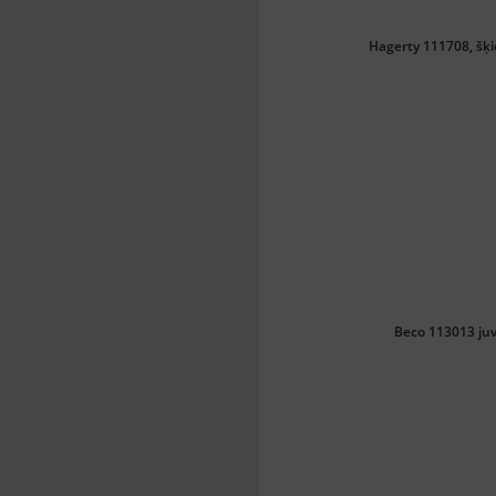
Hagerty 111708, šķi
Beco 113013 ju