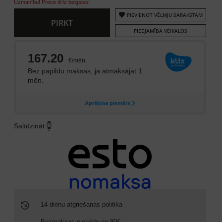
Uzmanību! Prece drīz beigsies!
PIEVIENOT VĒLMJU SARAKSTAM
PIRKT
PIEEJAMĪBA VEIKALOS
Salīdzināt
14 dienu atgriešanas politika
Bezmaksas piegāde no 80€