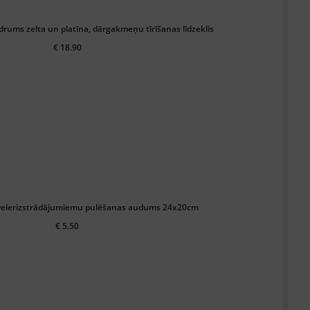
drums zelta un platīna, dārgakmeņu tīrīšanas līdzeklis
€ 18.90
velerizstrādājumiemu pulēšanas audums 24x20cm
€ 5.50