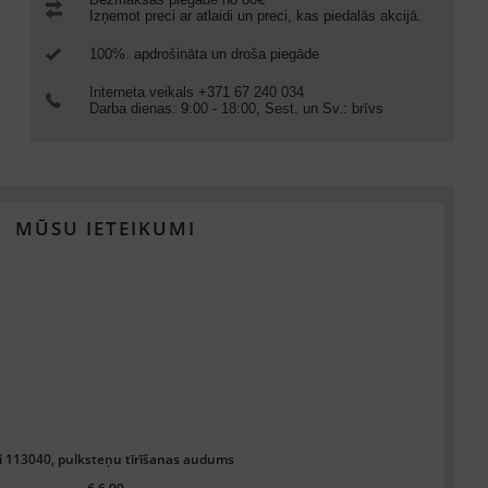
Izņemot preci ar atlaidi un preci, kas piedalās akcijā.
100%. apdrošināta un droša piegāde
Interneta veikals +371 67 240 034
Darba dienas: 9:00 - 18:00, Sest. un Sv.: brīvs
MŪSU IETEIKUMI
i 113040, pulksteņu tīrīšanas audums