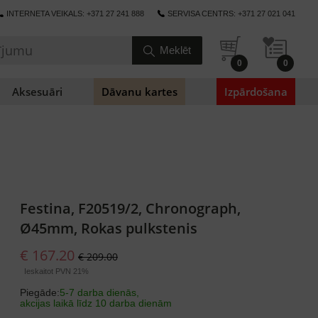
INTERNETA VEIKALS: +371 27 241 888
SERVISA CENTRS: +371 27 021 041
0
0
Aksesuāri
Dāvanu kartes
Izpārdošana
Festina, F20519/2, Chronograph,
Ø45mm, Rokas pulkstenis
€ 167.20
€ 209.00
Ieskaitot PVN 21%
Piegāde:
5-7 darba dienās,
akcijas laikā līdz 10 darba dienām