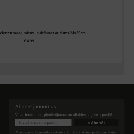
uvelerizstrādājumiemu pulēšanas audums 24x20cm
€ 4.99
Abonēt jaunumus
Visas tendences, piedāvājumus un atlaides saņem e-pastā!
Jūsu e-pasts tiks nosūtīts saskaņā ar konfidencialitātes politiku sertificētu