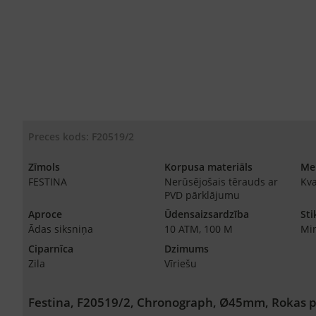
Preces kods: F20519/2
Zīmols
Korpusa materiāls
Me
FESTINA
Nerūsējošais tērauds ar
Kva
PVD pārklājumu
Aproce
Ūdensaizsardzība
Sti
Ādas siksniņa
10 ATM, 100 M
Min
Ciparnīca
Dzimums
Zila
Vīriešu
Festina, F20519/2, Chronograph, Ø45mm, Rokas p