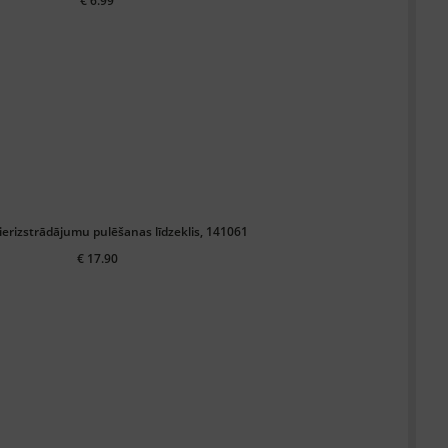
€ 6.99
lierizstrādājumu pulēšanas līdzeklis, 141061
€ 17.90