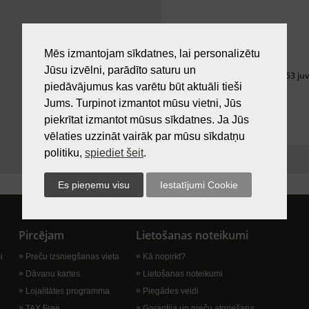
Mēs izmantojam sīkdatnes, lai personalizētu
Jūsu izvēlni, parādīto saturu un
Silbo 142053 j
piedāvājumus kas varētu būt aktuāli tieši
Jums. Turpinot izmantot mūsu vietni, Jūs
piekrītat izmantot mūsus sīkdatnes. Ja Jūs
vēlaties uzzināt vairāk par mūsu sīkdatņu
politiku,
spiediet šeit
.
Pircējam
Lietošanas noteikumi
i
Preču izsniegšanas vieta
Kā nopirkt?
Dāvanu kartes
Lietošanas noteikumi
Lojalitātes programma
Piegādes veidi
TAX Free
Garantija un preču atgriešana