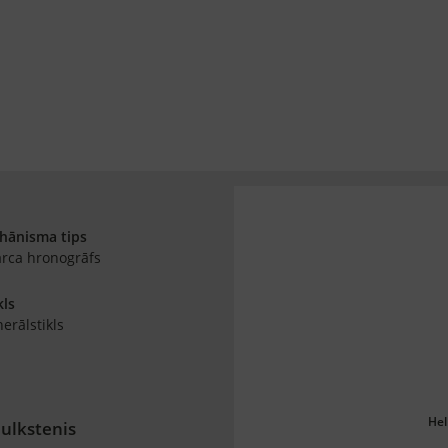
hānisma tips
rca hronogrāfs
kls
erālstikls
Hel
ulkstenis