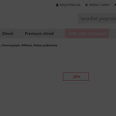
REĢISTRĀCIJA
VEIKALI "LAIKS"
Zīmoli
Premium zīmoli
-40% zelta kuloniem
2, Chronograph, Ø45mm, Rokas pulkstenis
-20%