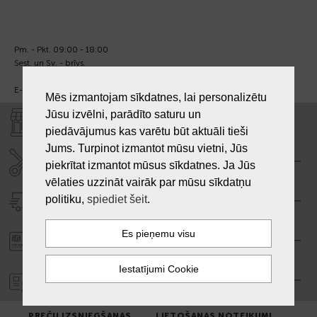
Pm. - Pkt. 09:00 - 18:00
Sest. un Sv. - brīvs.
E-pasts:
info@laiksjewellery.lv
Mēs izmantojam sīkdatnes, lai personalizētu
Jūsu izvēlni, parādīto saturu un
VEIKALI "LAIKS"
piedāvājumus kas varētu būt aktuāli tieši
Jums. Turpinot izmantot mūsu vietni, Jūs
SERVISA CENTRS "LAIKS"
piekrītat izmantot mūsus sīkdatnes. Ja Jūs
vēlaties uzzināt vairāk par mūsu sīkdatņu
politiku,
spiediet šeit
.
PIEGĀDE
PASŪTĪJUMA APMAKSA
GARANTIJA
PREČU IZSNIEGŠANAS
LIETOŠANAS NOTEIKUMI