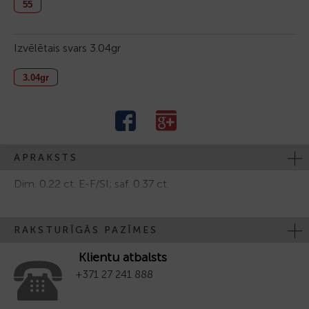
55
Izvēlētais svars
3.04gr
3.04gr
APRAKSTS
Dim. 0.22 ct. E-F/SI; saf. 0.37 ct.
RAKSTURĪGĀS PAZĪMES
Klientu atbalsts
+371 27 241 888