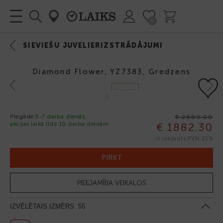
0
SIEVIEŠU JUVELIERIZSTRĀDĀJUMI
Diamond Flower, YZ7383, Gredzens
Previous
Next
DIMANTS
Piegāde:
5-7 darba dienās,
€ 2689.00
akcijas laikā līdz 10 darba dienām
€ 1882.30
-30%
ir iekļauts PVN 21%
PIRKT
PIEEJAMĪBA VEIKALOS
IZVĒLĒTAIS IZMĒRS:
55