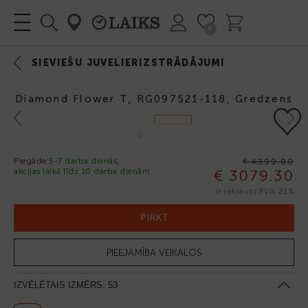
0
SIEVIEŠU JUVELIERIZSTRĀDĀJUMI
Diamond Flower T, RG097521-118, Gredzens
Previous
Next
DIMANTS
Piegāde:
5-7 darba dienās,
€ 4399.00
akcijas laikā līdz 10 darba dienām
€ 3079.30
-30%
ir iekļauts PVN 21%
PIRKT
PIEEJAMĪBA VEIKALOS
IZVĒLĒTAIS IZMĒRS:
53