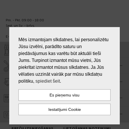
Pm. - Pkt. 09:00 - 18:00
Sest. un Sv. - brīvs.
E-pasts:
info@laiksjewellery.lv
Mēs izmantojam sīkdatnes, lai personalizētu
Jūsu izvēlni, parādīto saturu un
VEIKALI "LAIKS"
piedāvājumus kas varētu būt aktuāli tieši
Jums. Turpinot izmantot mūsu vietni, Jūs
SERVISA CENTRS "LAIKS"
piekrītat izmantot mūsus sīkdatnes. Ja Jūs
vēlaties uzzināt vairāk par mūsu sīkdatņu
politiku,
spiediet šeit
.
PIEGĀDE
PASŪTĪJUMA APMAKSA
GARANTIJA
PREČU IZSNIEGŠANAS
LIETOŠANAS NOTEIKUMI