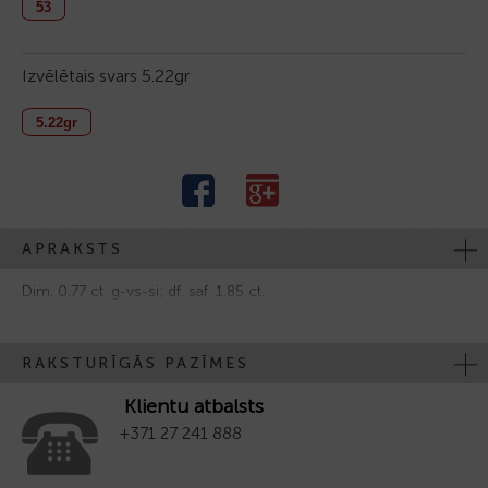
53
Izvēlētais svars
5.22gr
5.22gr
APRAKSTS
Dim. 0.77 ct. g-vs-si; df. saf. 1.85 ct.
RAKSTURĪGĀS PAZĪMES
Klientu atbalsts
+371 27 241 888