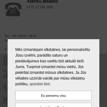
Klientu atbalsts
+371 27 241 888
Pm. - Pkt. 09:00 - 18:00
Sest. un Sv. - brīvs.
Mēs izmantojam sīkdatnes, lai personalizētu
E-pasts:
info@laiksjewellery.lv
Jūsu izvēlni, parādīto saturu un
VEIKALI "LAIKS"
piedāvājumus kas varētu būt aktuāli tieši
Jums. Turpinot izmantot mūsu vietni, Jūs
piekrītat izmantot mūsus sīkdatnes. Ja Jūs
SERVISA CENTRS "LAIKS"
vēlaties uzzināt vairāk par mūsu sīkdatņu
politiku,
spiediet šeit
.
PIEGĀDE
PASŪTĪJUMA APMAKSA