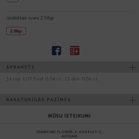
Izvēlētais svars
2.98gr
2.98gr
APRAKSTS
14 top. 1.07 3 saf. 0.04 ct.; 12 dim 0.06 ct.
RAKSTURĪGĀS PAZĪMES
MŪSU IETEIKUMI
DIAMOND FLOWER, E-0064123-1,
AUSKARI