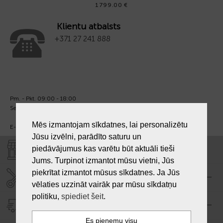
1799.00 €
Klientu atbalsts
+371 27 241 888
Pm. - Pkt. 09:00 - 18:00
Sest. un Sv. - brīvs.
Mēs izmantojam sīkdatnes, lai personalizētu
E-pasts:
info@laiksjewellery.lv
Jūsu izvēlni, parādīto saturu un
piedāvājumus kas varētu būt aktuāli tieši
VEIKALI "LAIKS"
Jums. Turpinot izmantot mūsu vietni, Jūs
piekrītat izmantot mūsus sīkdatnes. Ja Jūs
SERVISA CENTRS "LAIKS"
vēlaties uzzināt vairāk par mūsu sīkdatņu
politiku,
spiediet šeit
.
PIEGĀDE