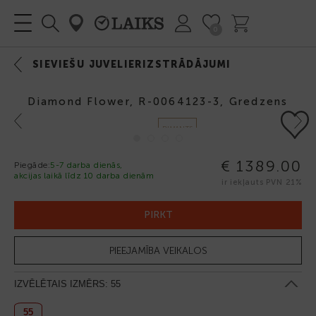
0
SIEVIEŠU JUVELIERIZSTRĀDĀJUMI
Diamond Flower, R-0064123-3, Gredzens
Previous
Next
DIMANTS
€ 1389.00
Piegāde:
5-7 darba dienās,
akcijas laikā līdz 10 darba dienām
ir iekļauts PVN 21%
PIRKT
PIEEJAMĪBA VEIKALOS
IZVĒLĒTAIS IZMĒRS:
55
55