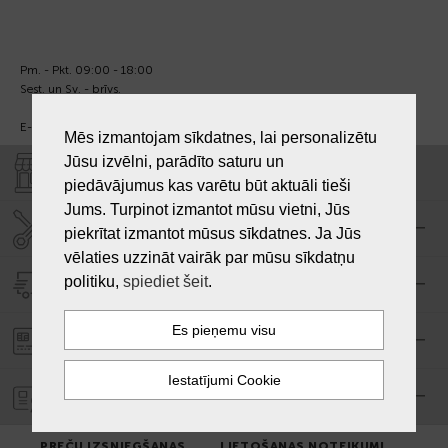
Pm. - Pkt. 09:00 - 18:00
Sest. un Sv. - brīvs.
E-pasts:
info@laiksjewellery.lv
Mēs izmantojam sīkdatnes, lai personalizētu
Jūsu izvēlni, parādīto saturu un
VEIKALI "LAIKS"
piedāvājumus kas varētu būt aktuāli tieši
Jums. Turpinot izmantot mūsu vietni, Jūs
SERVISA CENTRS "LAIKS"
piekrītat izmantot mūsus sīkdatnes. Ja Jūs
vēlaties uzzināt vairāk par mūsu sīkdatņu
politiku,
spiediet šeit
.
PIEGĀDE
PASŪTĪJUMA APMAKSA
GARANTIJA
PREČU IZSNIEGŠANAS
LIETOŠANAS NOTEIKUMI