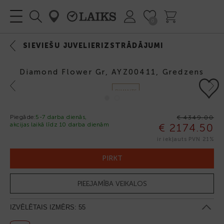
0
SIEVIEŠU JUVELIERIZSTRĀDĀJUMI
Diamond Flower Gr, AYZ00411, Gredzens
Previous
Next
DIMANTS
Piegāde:
5-7 darba dienās,
€ 4349.00
akcijas laikā līdz 10 darba dienām
€ 2174.50
-50%
ir iekļauts PVN 21%
PIRKT
PIEEJAMĪBA VEIKALOS
IZVĒLĒTAIS IZMĒRS:
55