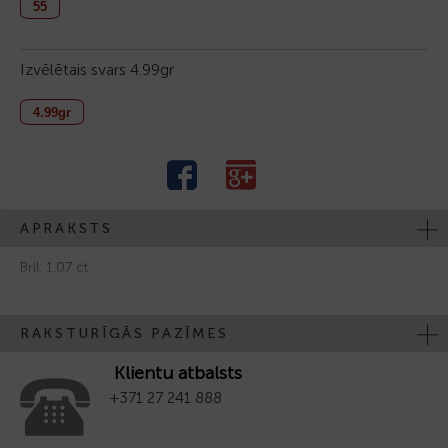
55
Izvēlētais svars
4.99gr
4.99gr
APRAKSTS
Bril. 1.07 ct.
RAKSTURĪGĀS PAZĪMES
Klientu atbalsts
+371 27 241 888