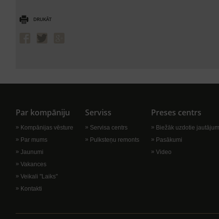
DRUKĀT
Par kompāniju
Serviss
Preses centrs
Kompānijas vēsture
Servisa centrs
Biežāk uzdotie jautājum
Par mums
Pulksteņu remonts
Pasākumi
Jaunumi
Video
Vakances
Veikali "Laiks"
Kontakti