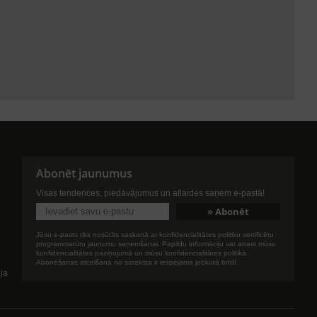
Abonēt jaunumus
Visas tendences, piedāvājumus un atlaides saņem e-pastā!
Jūsu e-pasts tiks nosūtīts saskaņā ar konfidencialitātes politiku sertificētu
programmatūru jaunumu saņemšanai. Papildu informāciju var atrast mūsu
konfidencialitātes paziņojumā un mūsu konfidencialitātes politikā.
Abonēšanas atcelšana no saraksta ir iespējama jebkurā brīdī.
ija