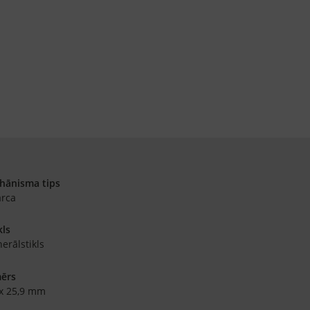
hānisma tips
arca
kls
erālstikls
mērs
x 25,9 mm