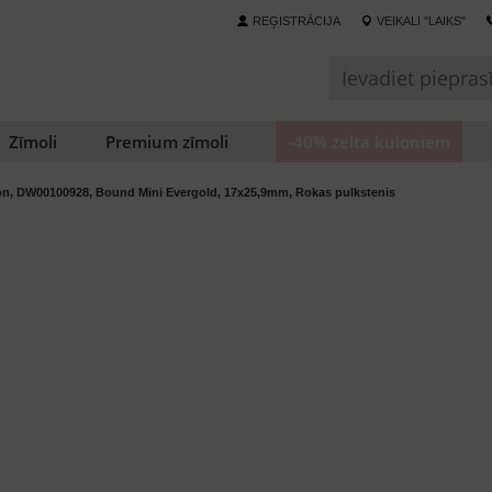
REĢISTRĀCIJA
VEIKALI "LAIKS"
Zīmoli
Premium zīmoli
-40% zelta kuloniem
ton, DW00100928, Bound Mini Evergold, 17x25,9mm, Rokas pulkstenis