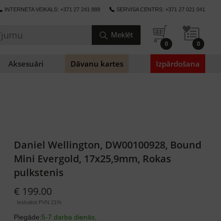
INTERNETA VEIKALS: +371 27 241 888
SERVISA CENTRS: +371 27 021 041
0
0
Aksesuāri
Dāvanu kartes
Izpārdošana
Daniel Wellington, DW00100928, Bound
Mini Evergold, 17x25,9mm, Rokas
pulkstenis
€ 199.00
Ieskaitot PVN 21%
Piegāde:
5-7 darba dienās,