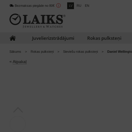
Bezmaksas piegāde no 80€
LV
RU
EN
Juvelierizstrādājumi
Rokas pulksteņi
Sākums
Rokas pulksteņi
Sieviešu rokas pulksteņi
Daniel Welling
«
Atpakaļ