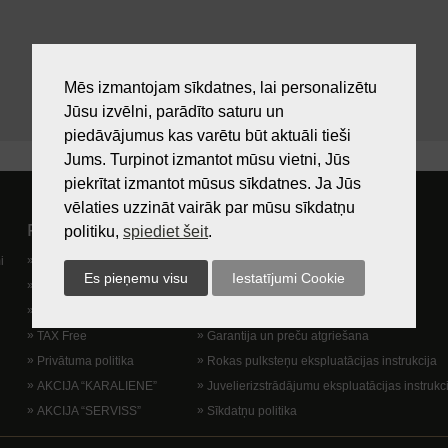
Mēs izmantojam sīkdatnes, lai personalizētu
Jūsu izvēlni, parādīto saturu un
piedāvājumus kas varētu būt aktuāli tieši
Jums. Turpinot izmantot mūsu vietni, Jūs
piekrītat izmantot mūsus sīkdatnes. Ja Jūs
vēlaties uzzināt vairāk par mūsu sīkdatņu
Pircējam
Lietošanas noteikumi
politiku,
spiediet šeit
.
i
Preču izsniegšanas vieta
Kā nopirkt?
Dāvanu kartes
Lietošanas noteikumi
Lojalitātes programma
Piegādes veidi
TAX Free
Garantija un preču atgriešana
Privātuma politika
Rokas pulksteņu ekspluatācijas instrukcija
AKCIJA “KARALIENE”
Juvelierizstrādājumu ekspluatācijas instrukc
AKCIJA “SERVISS”
Sīkdatņu politika