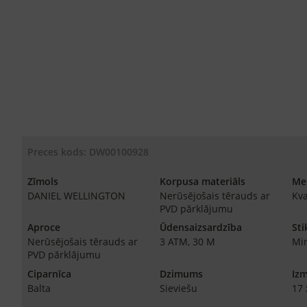
Preces kods: DW00100928
Zīmols
Korpusa materiāls
Me
DANIEL WELLINGTON
Nerūsējošais tērauds ar
Kv
PVD pārklājumu
Aproce
Ūdensaizsardzība
Sti
Nerūsējošais tērauds ar
3 ATM, 30 M
Min
PVD pārklājumu
Ciparnīca
Dzimums
Iz
Balta
Sieviešu
17 