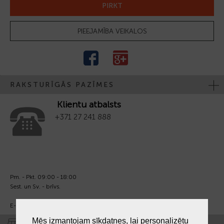
PIRKT
PIEEJAMĪBA VEIKALOS
RAKSTURĪGĀS PAZĪMES
Klientu atbalsts
+371 27 241 888
Pm. - Pkt. 09:00 - 18:00
Sest. un Sv. - brīvs.
E-pasts:
info@laiksjewellery.lv
Mēs izmantojam sīkdatnes, lai personalizētu