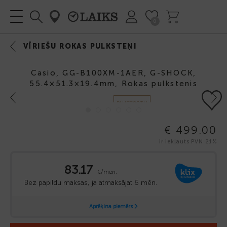
0
VĪRIEŠU ROKAS PULKSTEŅI
Casio, GG-B100XM-1AER, G-SHOCK,
55.4×51.3×19.4mm, Rokas pulkstenis
Previous
Next
BLUETOOTH
€ 499.00
ir iekļauts PVN 21%