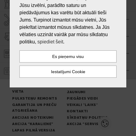
VEIKALI "LAIKS"
Jūsu izvēlni, parādīto saturu un
piedāvājumus kas varētu būt aktuāli tieši
SERVISA CENTRS "LAIKS"
Jums. Turpinot izmantot mūsu vietni, Jūs
piekrītat izmantot mūsus sīkdatnes. Ja Jūs
vēlaties uzzināt vairāk par mūsu sīkdatņu
PIEGĀDE
politiku,
spiediet šeit
.
PASŪTĪJUMA APMAKSA
GARANTIJA
PREČU IZSNIEGŠANAS
LIETOŠANAS NOTEIKUMI
VIETA
JAUNUMI
PULKSTEŅU REMONTS
PIEGĀDES VEIDI
GARANTIJA UN PREČU
VEIKALI "LAIKS"
ATGRIEŠANA
KONTAKTI
AKCIJAS NOTEIKUMI
SĪKDATŅU POLITIKA
AKCIJA “KARALIENE”
AKCIJA “SERVISS”
LAPAS PILNĀ VERSIJA