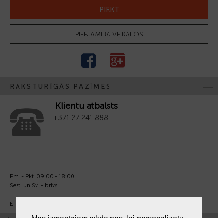
PIRKT
PIEEJAMĪBA VEIKALOS
RAKSTURĪGĀS PAZĪMES
Klientu atbalsts
+371 27 241 888
Pm. - Pkt. 09:00 - 18:00
Sest. un Sv. - brīvs.
E-pasts:
info@laiksjewellery.lv