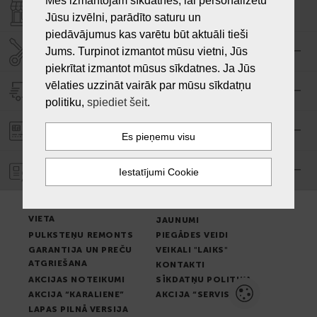
Mēs izmantojam sīkdatnes, lai personalizētu
VEIKALI "LAIKS"
Jūsu izvēlni, parādīto saturu un
piedāvājumus kas varētu būt aktuāli tieši
SERVISA CENTRS "LAIKS"
Jums. Turpinot izmantot mūsu vietni, Jūs
piekrītat izmantot mūsus sīkdatnes. Ja Jūs
vēlaties uzzināt vairāk par mūsu sīkdatņu
PIEGĀDE
politiku,
spiediet šeit
.
PASŪTĪJUMA APMAKSA
GARANTIJA
PREČU IZSNIEGŠANAS
LIETOŠANAS NOTEIKUMI
VIETA
JAUNUMI
PULKSTEŅU REMONTS
PIEGĀDES VEIDI
GARANTIJA UN PREČU
VEIKALI "LAIKS"
ATGRIEŠANA
KONTAKTI
AKCIJAS NOTEIKUMI
SĪKDATŅU POLITIKA
AKCIJA “KARALIENE”
AKCIJA “SERVISS”
LAPAS PILNĀ VERSIJA