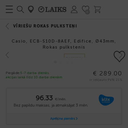
0
VĪRIEŠU ROKAS PULKSTEŅI
Casio, ECB-S10D-8AEF, Edifice, Ø43mm,
Rokas pulkstenis
Previous
Next
BLUETOOTH
€ 289.00
Piegāde:
5-7 darba dienās,
akcijas laikā līdz 10 darba dienām
ir iekļauts PVN 21%