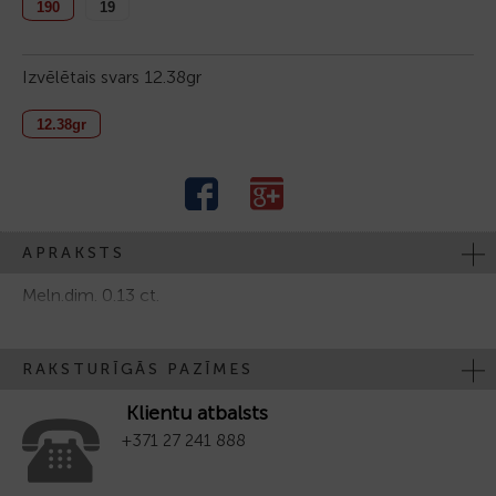
190
19
Izvēlētais svars
12.38gr
12.38gr
APRAKSTS
Meln.dim. 0.13 ct.
RAKSTURĪGĀS PAZĪMES
Klientu atbalsts
+371 27 241 888