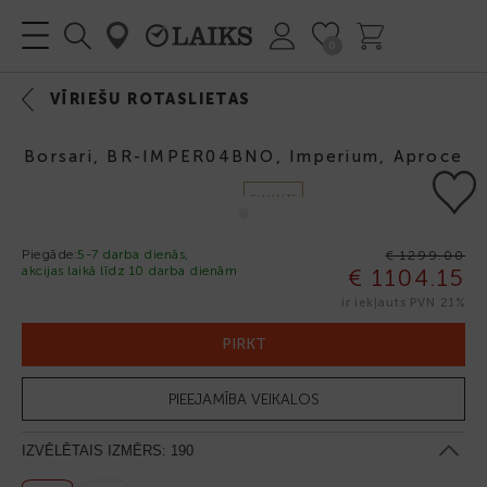
0
VĪRIEŠU ROTASLIETAS
Borsari, BR-IMPER04BNO, Imperium, Aproce
DIMANTS
Piegāde:
5-7 darba dienās,
€ 1299.00
akcijas laikā līdz 10 darba dienām
€ 1104.15
-15%
ir iekļauts PVN 21%
PIRKT
PIEEJAMĪBA VEIKALOS
IZVĒLĒTAIS IZMĒRS:
190