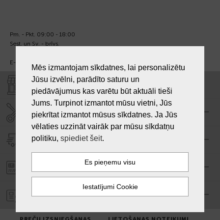
Pm. - Pkt. 09:00 - 18:00
Sest. un Sv. - brīvs.
E-pasts:
info@laiksjewellery.lv
Mēs izmantojam sīkdatnes, lai personalizētu
Jūsu izvēlni, parādīto saturu un
VEIKALI "LAIKS"
piedāvājumus kas varētu būt aktuāli tieši
Jums. Turpinot izmantot mūsu vietni, Jūs
SERVISA CENTRS "LAIKS"
piekrītat izmantot mūsus sīkdatnes. Ja Jūs
vēlaties uzzināt vairāk par mūsu sīkdatņu
politiku,
spiediet šeit
.
PIEGĀDE
PASŪTĪJUMA APMAKSA
GARANTIJA
PREČU IZSNIEGŠANAS
LIETOŠANAS NOTEIKUMI