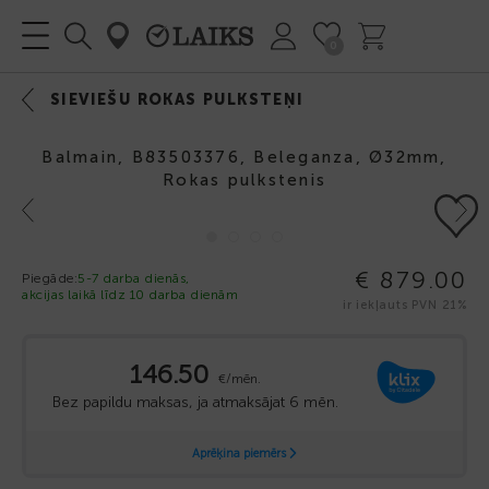
0
SIEVIEŠU ROKAS PULKSTEŅI
Balmain, B83503376, Beleganza, Ø32mm,
Rokas pulkstenis
Previous
Next
€ 879.00
Piegāde:
5-7 darba dienās,
akcijas laikā līdz 10 darba dienām
ir iekļauts PVN 21%