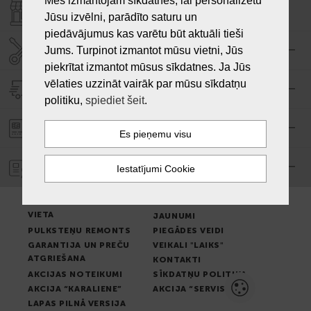
Mēs izmantojam sīkdatnes, lai personalizētu
VEIKALI "LAIKS"
Jūsu izvēlni, parādīto saturu un
piedāvājumus kas varētu būt aktuāli tieši
SERVISA CENTRS "LAIKS"
Jums. Turpinot izmantot mūsu vietni, Jūs
piekrītat izmantot mūsus sīkdatnes. Ja Jūs
vēlaties uzzināt vairāk par mūsu sīkdatņu
PIEGĀDE
politiku,
spiediet šeit
.
PASŪTĪJUMA APMAKSA
GARANTIJA
PREČU IZSNIEGŠANAS
LIETOŠANAS NOTEIKUMI
VIETA
JAUNUMI
PULKSTEŅU REMONTS
PIEGĀDES VEIDI
GARANTIJA UN PREČU
VEIKALI "LAIKS"
ATGRIEŠANA
KONTAKTI
AKCIJAS NOTEIKUMI
SĪKDATŅU POLITIKA
AKCIJA “KARALIENE”
AKCIJA “SERVISS”
LAPAS PILNĀ VERSIJA