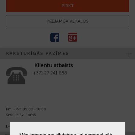
PIRKT
PIEEJAMĪBA VEIKALOS
RAKSTURĪGĀS PAZĪMES
Klientu atbalsts
+371 27 241 888
Pm. - Pkt. 09:00 - 18:00
Sest. un Sv. - brīvs.
E-pasts:
info@laiksjewellery.lv