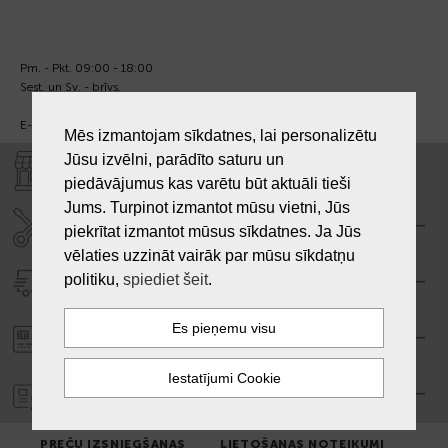
Pm. - Pkt. 09:00 - 18:00
Sest. un Sv. - brīvs.
E-pasts:
info@laiksjewellery.lv
Mēs izmantojam sīkdatnes, lai personalizētu
Jūsu izvēlni, parādīto saturu un
VEIKALI "LAIKS"
piedāvājumus kas varētu būt aktuāli tieši
Jums. Turpinot izmantot mūsu vietni, Jūs
SERVISA CENTRS "LAIKS"
piekrītat izmantot mūsus sīkdatnes. Ja Jūs
vēlaties uzzināt vairāk par mūsu sīkdatņu
politiku,
spiediet šeit
.
PIEGĀDE
PASŪTĪJUMA APMAKSA
GARANTIJA
PREČU IZSNIEGŠANAS
LIETOŠANAS NOTEIKUMI