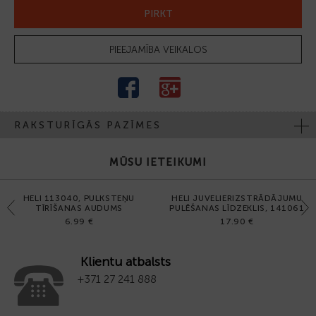
PIRKT
PIEEJAMĪBA VEIKALOS
RAKSTURĪGĀS PAZĪMES
MŪSU IETEIKUMI
HELI 113040, PULKSTEŅU
HELI JUVELIERIZSTRĀDĀJUMU
Previous
Next
TĪRĪŠANAS AUDUMS
PULĒŠANAS LĪDZEKLIS, 141061
6.99 €
17.90 €
Klientu atbalsts
+371 27 241 888