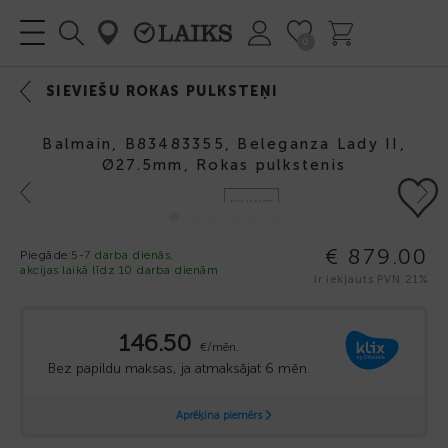
0
SIEVIEŠU ROKAS PULKSTEŅI
Balmain, B83483355, Beleganza Lady II,
Ø27.5mm, Rokas pulkstenis
Previous
Next
DIMANTS
€ 879.00
Piegāde:
5-7 darba dienās,
akcijas laikā līdz 10 darba dienām
ir iekļauts PVN 21%