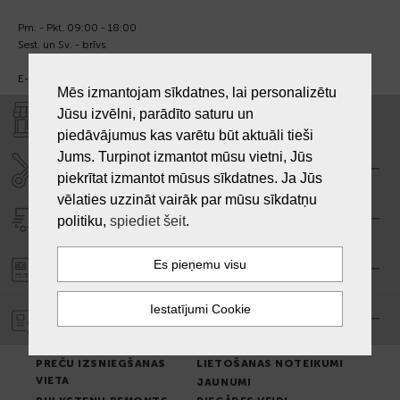
Pm. - Pkt. 09:00 - 18:00
Sest. un Sv. - brīvs.
E-pasts:
info@laiksjewellery.lv
Mēs izmantojam sīkdatnes, lai personalizētu
Jūsu izvēlni, parādīto saturu un
VEIKALI "LAIKS"
piedāvājumus kas varētu būt aktuāli tieši
Jums. Turpinot izmantot mūsu vietni, Jūs
SERVISA CENTRS "LAIKS"
piekrītat izmantot mūsus sīkdatnes. Ja Jūs
vēlaties uzzināt vairāk par mūsu sīkdatņu
PIEGĀDE
politiku,
spiediet šeit
.
PASŪTĪJUMA APMAKSA
GARANTIJA
PREČU IZSNIEGŠANAS
LIETOŠANAS NOTEIKUMI
VIETA
JAUNUMI