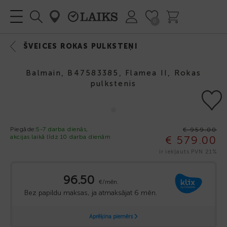
0
ŠVEICES ROKAS PULKSTEŅI
Balmain, B47583385, Flamea II, Rokas
pulkstenis
-40%
Piegāde:
5-7 darba dienās,
€ 959.00
akcijas laikā līdz 10 darba dienām
€ 579.00
ir iekļauts PVN 21%