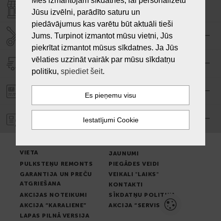
Mēs izmantojam sīkdatnes, lai personalizētu
VEIKALI "LAIKS"
Jūsu izvēlni, parādīto saturu un
piedāvājumus kas varētu būt aktuāli tieši
SERVISA CENTRS "LAIKS"
Jums. Turpinot izmantot mūsu vietni, Jūs
piekrītat izmantot mūsus sīkdatnes. Ja Jūs
vēlaties uzzināt vairāk par mūsu sīkdatņu
PIEGĀDE
politiku,
spiediet šeit
.
PASŪTĪJUMA APMAKSA
GARANTIJA
PREČU IZSNIEGŠANAS
LIETOŠANAS NOTEIKUMI
VIETA
JAUNUMI
PULKSTEŅU REMONTS
PIEGĀDES VEIDI
GARANTIJA UN PREČU
VEIKALI "LAIKS"
ATGRIEŠANA
KONTAKTI
AKCIJAS NOTEIKUMI
SĪKDATŅU POLITIKA
AKCIJA “KARALIENE”
AKCIJA “SERVISS”
LAPAS PILNĀ VERSIJA