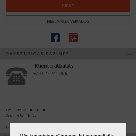
PIRKT
PIEEJAMĪBA VEIKALOS
RAKSTURĪGĀS PAZĪMES
Klientu atbalsts
+371 27 241 888
Pm. - Pkt. 09:00 - 18:00
Sest. un Sv. - brīvs.
E-pasts:
info@laiksjewellery.lv