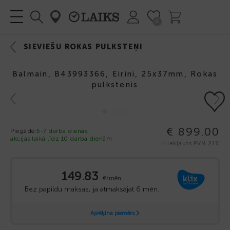
0
SIEVIEŠU ROKAS PULKSTEŅI
Balmain, B43993366, Eirini, 25х37mm, Rokas
pulkstenis
Previous
Next
€ 899.00
Piegāde:
5-7 darba dienās,
akcijas laikā līdz 10 darba dienām
ir iekļauts PVN 21%