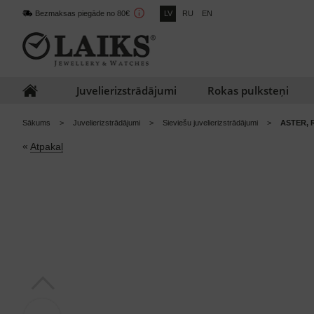
Bezmaksas piegāde no 80€
LV
RU
EN
Juvelierizstrādājumi
Rokas pulksteņi
Sākums
Juvelierizstrādājumi
Sieviešu juvelierizstrādājumi
ASTER, 
«
Atpakaļ