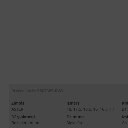
Preces kods: R507387-RWY
Zīmols
Izmērs
Kr
ASTER
18, 17.5, 18.5, 16, 16.5, 17
Bal
Dārgakmeņi
Dzimums
Izs
Bez akmeņiem
Sieviešu
Gr