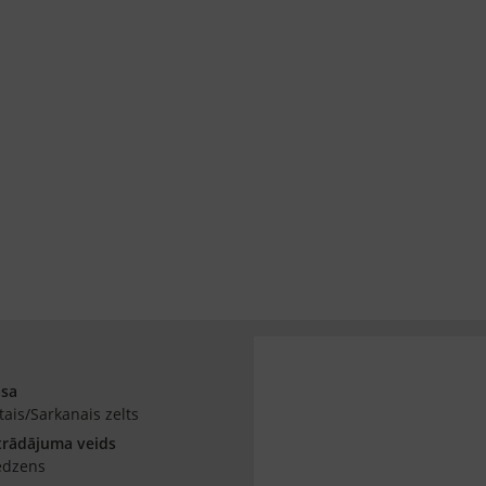
āsa
tais/Sarkanais zelts
trādājuma veids
edzens