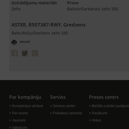
Izstrādājumu materiāls
Prove
Zelts
Baltais/Sarkanais zelts 585
ASTER, R507387-RWY, Gredzens
Balts/Rožu/Dzeltens zelts 585
DRUKĀT
Par kompāniju
Serviss
Preses centrs
Kompānijas vēsture
Servisa centrs
Biežāk uzdotie jautājum
Par mums
Pulksteņu remonts
Pasākumi
Jaunumi
Video
Vakances