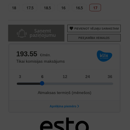
18
17.5
18.5
16
16.5
17
PIEVIENOT VĒLMJU SARAKSTAM
Saņemt
paziņojumu
PIEEJAMĪBA VEIKALOS