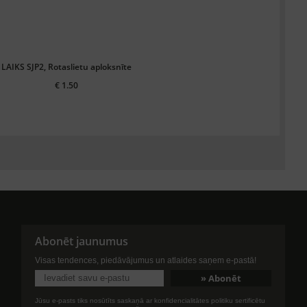
LAIKS SJP2, Rotaslietu aploksnīte
€ 1.50
Abonēt jaunumus
Visas tendences, piedāvājumus un atlaides saņem e-pastā!
Jūsu e-pasts tiks nosūtīts saskaņā ar konfidencialitātes politiku sertificētu