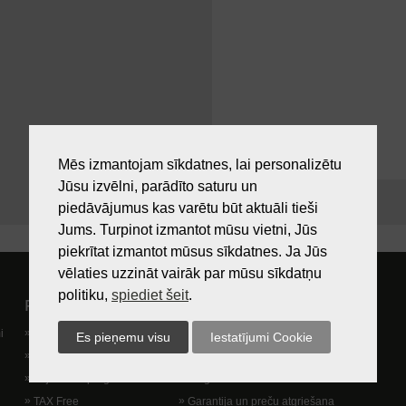
Mēs izmantojam sīkdatnes, lai personalizētu
Jūsu izvēlni, parādīto saturu un
piedāvājumus kas varētu būt aktuāli tieši
Jums. Turpinot izmantot mūsu vietni, Jūs
piekrītat izmantot mūsus sīkdatnes. Ja Jūs
vēlaties uzzināt vairāk par mūsu sīkdatņu
politiku,
spiediet šeit
.
Pircējam
Lietošanas noteikumi
i
Preču izsniegšanas vieta
Kā nopirkt?
Dāvanu kartes
Lietošanas noteikumi
Lojalitātes programma
Piegādes veidi
TAX Free
Garantija un preču atgriešana