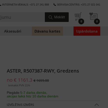
INTERNETA VEIKALS: +371 27 241 888
SERVISA CENTRS: +371 27 021 041
0
0
Aksesuāri
Dāvanu kartes
Izpārdošana
ASTER, R507387-RWY, Gredzens
no € 1161.3
€ 1659.00
Ieskaitot PVN 21%
Piegāde:
5-7 darba dienās,
akcijas laikā līdz 10 darba dienām
IZVĒLĒTAIS IZMĒRS