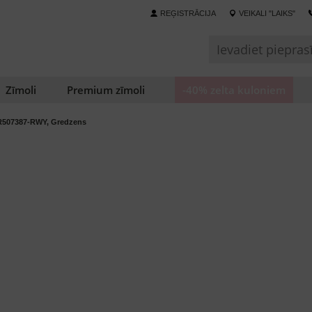
REĢISTRĀCIJA
VEIKALI "LAIKS"
Zīmoli
Premium zīmoli
-40% zelta kuloniem
R507387-RWY, Gredzens