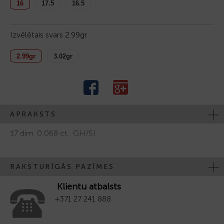
16
17.5
16.5
Izvēlētais svars
2.99gr
2.99gr
3.02gr
APRAKSTS
17 dim. 0,068 ct., GH/SI
RAKSTURĪGĀS PAZĪMES
Klientu atbalsts
+371 27 241 888