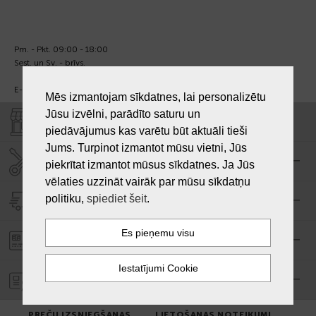
Pm. - Pkt. 09:00 - 18:00
Sest. un Sv. - brīvs.
E-pasts:
info@laiksjewellery.lv
Mēs izmantojam sīkdatnes, lai personalizētu
Jūsu izvēlni, parādīto saturu un
VEIKALI "LAIKS"
piedāvājumus kas varētu būt aktuāli tieši
Jums. Turpinot izmantot mūsu vietni, Jūs
SERVISA CENTRS "LAIKS"
piekrītat izmantot mūsus sīkdatnes. Ja Jūs
vēlaties uzzināt vairāk par mūsu sīkdatņu
politiku,
spiediet šeit
.
PIEGĀDE
PASŪTĪJUMA APMAKSA
GARANTIJA
PREČU IZSNIEGŠANAS
LIETOŠANAS NOTEIKUMI