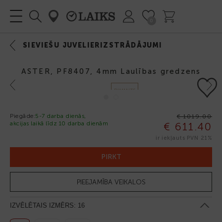
0
SIEVIEŠU JUVELIERIZSTRĀDĀJUMI
ASTER, PF8407, 4mm Laulības gredzens
Previous
Next
DIMANTS
Piegāde:
5-7 darba dienās,
€ 1019.00
akcijas laikā līdz 10 darba dienām
€ 611.40
-40%
ir iekļauts PVN 21%
PIRKT
PIEEJAMĪBA VEIKALOS
IZVĒLĒTAIS IZMĒRS:
16