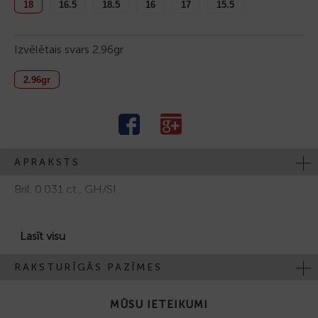
18
16.5
18.5
16
17
15.5
Izvēlētais svars
2.96gr
2.96gr
APRAKSTS
Bril. 0.031 ct., GH/SI
Parī iesakām iegādāties laulības gredzenu ASTER PF8139
Lasīt visu
RAKSTURĪGĀS PAZĪMES
MŪSU IETEIKUMI