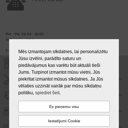
Pm. - Pkt. 09:00 - 18:00
Sest. un Sv. - brīvs.
E-pasts:
info@laiksjewellery.lv
Mēs izmantojam sīkdatnes, lai personalizētu
Jūsu izvēlni, parādīto saturu un
VEIKALI "LAIKS"
piedāvājumus kas varētu būt aktuāli tieši
Jums. Turpinot izmantot mūsu vietni, Jūs
piekrītat izmantot mūsus sīkdatnes. Ja Jūs
SERVISA CENTRS "LAIKS"
vēlaties uzzināt vairāk par mūsu sīkdatņu
politiku,
spiediet šeit
.
PIEGĀDE
PASŪTĪJUMA APMAKSA
GARANTIJA