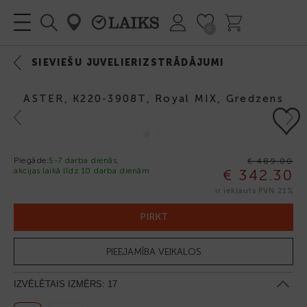
0
SIEVIEŠU JUVELIERIZSTRĀDĀJUMI
ASTER, K220-3908T, Royal MIX, Gredzens
Previous
Next
Piegāde:
5-7 darba dienās,
€ 489.00
akcijas laikā līdz 10 darba dienām
€ 342.30
-30%
ir iekļauts PVN 21%
PIRKT
PIEEJAMĪBA VEIKALOS
IZVĒLĒTAIS IZMĒRS:
17