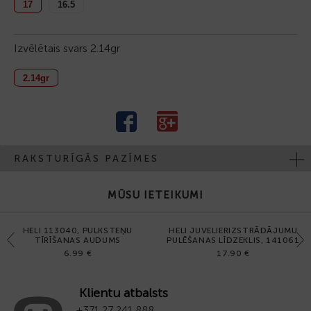
17
16.5
Izvēlētais svars
2.14gr
2.14gr
RAKSTURĪGĀS PAZĪMES
MŪSU IETEIKUMI
HELI 113040, PULKSTEŅU
HELI JUVELIERIZSTRĀDĀJUMU
Previous
Next
TĪRĪŠANAS AUDUMS
PULĒŠANAS LĪDZEKLIS, 141061
6.99 €
17.90 €
Klientu atbalsts
+371 27 241 888