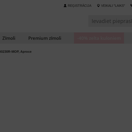
REĢISTRĀCIJA
VEIKALI "LAIKS"
Zīmoli
Premium zīmoli
-40% zelta kuloniem
B0230R-MOP, Aproce