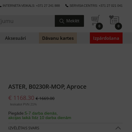
INTERNETA VEIKALS: +371 27 241 888
SERVISA CENTRS: +371 27 021 041
0
0
Aksesuāri
Dāvanu kartes
Izpārdošana
ASTER, B0230R-MOP, Aproce
€ 1168.30
€ 1669.00
Ieskaitot PVN 21%
Piegāde:
5-7 darba dienās,
akcijas laikā līdz 10 darba dienām
IZVĒLĒTAIS SVARS