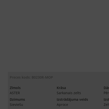
Preces kods: B0230R-MOP
Zīmols
Krāsa
Dā
ASTER
Sarkanais zelts
Pēr
Dzimums
Izstrādājuma veids
Izs
Sieviešu
Aproce
Zel