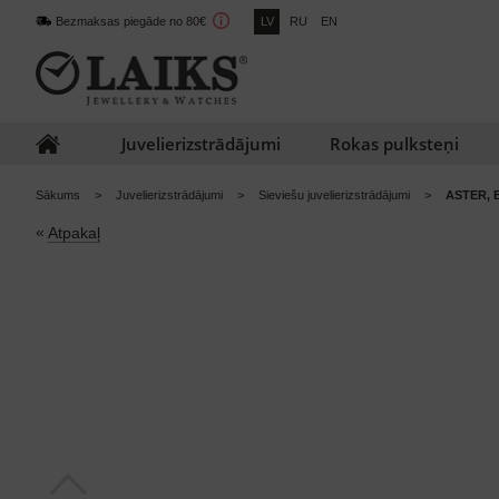
Bezmaksas piegāde no 80€
LV
RU
EN
Juvelierizstrādājumi
Rokas pulksteņi
Sākums
Juvelierizstrādājumi
Sieviešu juvelierizstrādājumi
ASTER, 
«
Atpakaļ