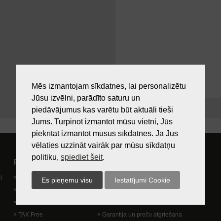
Mēs izmantojam sīkdatnes, lai personalizētu
Jūsu izvēlni, parādīto saturu un
piedāvājumus kas varētu būt aktuāli tieši
Jums. Turpinot izmantot mūsu vietni, Jūs
piekrītat izmantot mūsus sīkdatnes. Ja Jūs
vēlaties uzzināt vairāk par mūsu sīkdatņu
politiku,
spiediet šeit
.
Pircējam
Lietošanas noteikumi
i
Preču izsniegšanas vieta
Kā nopirkt?
Dāvanu kartes
Lietošanas noteikumi
Lojalitātes programma
Piegādes veidi
TAX Free
Garantija un preču atgriešana