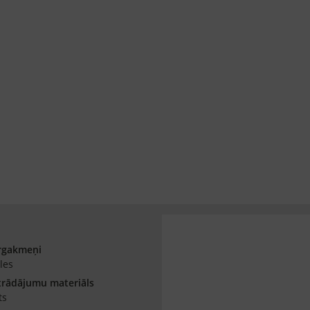
rgakmeņi
les
trādājumu materiāls
ts