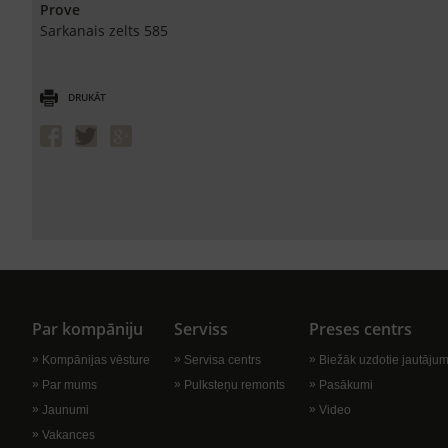
Prove
Sarkanais zelts 585
DRUKĀT
Par kompāniju
Serviss
Preses centrs
Kompānijas vēsture
Servisa centrs
Biežāk uzdotie jautājum
Par mums
Pulksteņu remonts
Pasākumi
Jaunumi
Video
Vakances