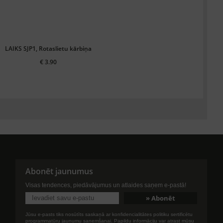
LAIKS SJP1, Rotaslietu kārbiņa
€ 3.90
Abonēt jaunumus
Visas tendences, piedāvājumus un atlaides saņem e-pastā!
Jūsu e-pasts tiks nosūtīts saskaņā ar konfidencialitātes politiku sertificētu
programmatūru jaunumu saņemšanai. Papildu informāciju var atrast mūsu