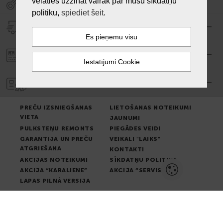
vēlaties uzzināt vairāk par mūsu sīkdatņu
politiku,
spiediet šeit
.
PIEGĀDE
PASŪTĪJUMA APMAKSA
GARANTIJA
PREČU IZSNIEGŠANAS
LIETOŠANAS NOTEIKUMI
VIETA
JAUNUMI
PULKSTEŅU REMONTS
PIEGĀDES VEIDI
GARANTIJA UN PREČU
VEIKALI "LAIKS"
ATGRIEŠANA
KONTAKTI
AKCIJAS NOTEIKUMI
SĪKDATŅU POLITIKA
AKCIJA “KARALIENE”
AKCIJA “SERVISS”
LAPAS PILNĀ VERSIJA