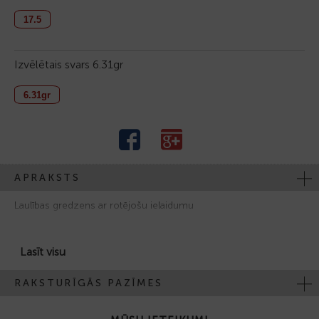
17.5
Izvēlētais svars
6.31gr
6.31gr
APRAKSTS
Laulības gredzens ar rotējošu ielaidumu
Zelts 585R, 6.20.gr., 40 dim. 3/6А-0.12.ct.
Lasīt visu
RAKSTURĪGĀS PAZĪMES