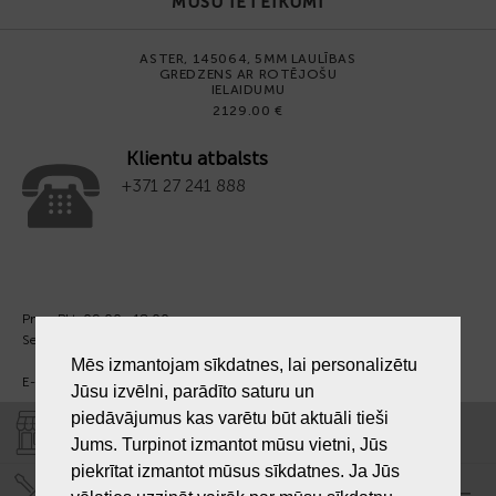
MŪSU IETEIKUMI
ASTER, 145064, 5MM LAULĪBAS
GREDZENS AR ROTĒJOŠU
IELAIDUMU
2129.00 €
Klientu atbalsts
+371 27 241 888
Pm. - Pkt. 09:00 - 18:00
Sest. un Sv. - brīvs.
Mēs izmantojam sīkdatnes, lai personalizētu
E-pasts:
info@laiksjewellery.lv
Jūsu izvēlni, parādīto saturu un
piedāvājumus kas varētu būt aktuāli tieši
VEIKALI "LAIKS"
Jums. Turpinot izmantot mūsu vietni, Jūs
piekrītat izmantot mūsus sīkdatnes. Ja Jūs
SERVISA CENTRS "LAIKS"