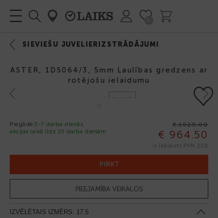
0
SIEVIEŠU JUVELIERIZSTRĀDĀJUMI
ASTER, 1D5064/3, 5mm Laulības gredzens ar
rotējošu ielaidumu
Previous
Next
DIMANTS
Piegāde:
5-7 darba dienās,
€ 1929.00
akcijas laikā līdz 10 darba dienām
€ 964.50
-50%
ir iekļauts PVN 21%
PIRKT
PIEEJAMĪBA VEIKALOS
IZVĒLĒTAIS IZMĒRS:
17.5