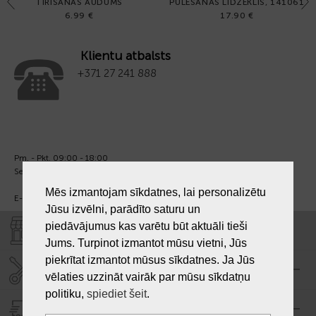
Previous
Next
TĪRĪŠANAS AUDUMS
PULĒŠANAS LĪDZEKLIS, 141061
6.99 €
17.90 €
Klientu atbalsts
+371 27 241 888
Pm. - Pkt. 09:00 - 18:00
Sest. un Sv. - brīvs.
Mēs izmantojam sīkdatnes, lai personalizētu
E-pasts:
info@laiksjewellery.lv
Jūsu izvēlni, parādīto saturu un
piedāvājumus kas varētu būt aktuāli tieši
VEIKALI "LAIKS"
Jums. Turpinot izmantot mūsu vietni, Jūs
piekrītat izmantot mūsus sīkdatnes. Ja Jūs
SERVISA CENTRS "LAIKS"
vēlaties uzzināt vairāk par mūsu sīkdatņu
politiku,
spiediet šeit
.
PIEGĀDE