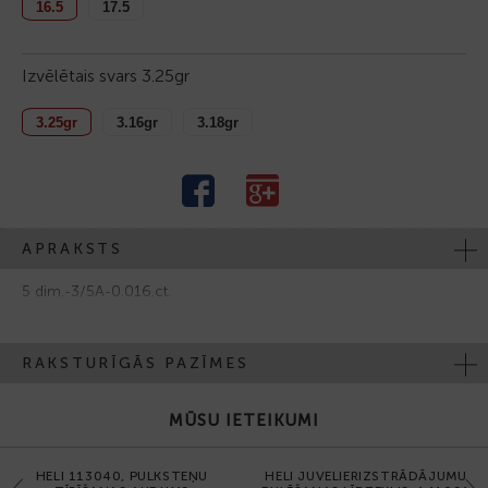
16.5
17.5
Izvēlētais svars
3.25gr
3.25gr
3.16gr
3.18gr
APRAKSTS
5 dim.-3/5А-0.016.ct.
RAKSTURĪGĀS PAZĪMES
MŪSU IETEIKUMI
HELI 113040, PULKSTEŅU
HELI JUVELIERIZSTRĀDĀJUMU