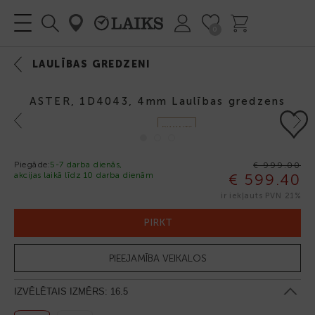
0
LAULĪBAS GREDZENI
ASTER, 1D4043, 4mm Laulības gredzens
Previous
Next
DIMANTS
Piegāde:
5-7 darba dienās,
€ 999.00
akcijas laikā līdz 10 darba dienām
€ 599.40
-40%
ir iekļauts PVN 21%
PIRKT
PIEEJAMĪBA VEIKALOS
IZVĒLĒTAIS IZMĒRS:
16.5