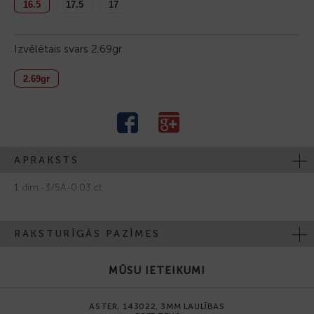
16.5
17.5
17
Izvēlētais svars
2.69gr
2.69gr
APRAKSTS
1 dim.-3/5А-0.03.ct.
RAKSTURĪGĀS PAZĪMES
MŪSU IETEIKUMI
ASTER, 143022, 3MM LAULĪBAS