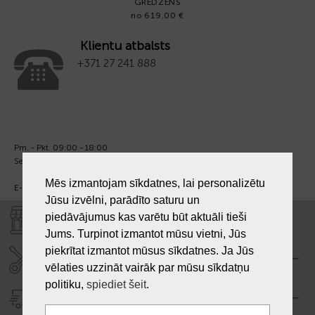
GREDZENS
no 619.00 €
Klientu atbalsts
+371 27 241 888
Pm. - Pkt. 09:00 - 18:00
Sest. un Sv. - brīvs.
Mēs izmantojam sīkdatnes, lai personalizētu
E-pasts:
info@laiksjewellery.lv
Jūsu izvēlni, parādīto saturu un
piedāvājumus kas varētu būt aktuāli tieši
VEIKALI "LAIKS"
Jums. Turpinot izmantot mūsu vietni, Jūs
piekrītat izmantot mūsus sīkdatnes. Ja Jūs
SERVISA CENTRS "LAIKS"
vēlaties uzzināt vairāk par mūsu sīkdatņu
politiku,
spiediet šeit
.
PIEGĀDE