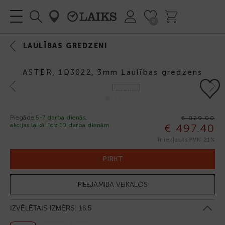
0
LAULĪBAS GREDZENI
ASTER, 1D3022, 3mm Laulības gredzens
Previous
Next
DIMANTS
Piegāde:
5-7 darba dienās,
€ 829.00
akcijas laikā līdz 10 darba dienām
€ 497.40
-40%
ir iekļauts PVN 21%
PIRKT
PIEEJAMĪBA VEIKALOS
IZVĒLĒTAIS IZMĒRS:
16.5