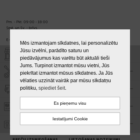
Pm. - Pkt. 09:00 - 18:00
Sest. un Sv. - brīvs.
E-pasts:
info@laiksjewellery.lv
Mēs izmantojam sīkdatnes, lai personalizētu
Jūsu izvēlni, parādīto saturu un
VEIKALI "LAIKS"
piedāvājumus kas varētu būt aktuāli tieši
Jums. Turpinot izmantot mūsu vietni, Jūs
SERVISA CENTRS "LAIKS"
piekrītat izmantot mūsus sīkdatnes. Ja Jūs
vēlaties uzzināt vairāk par mūsu sīkdatņu
politiku,
spiediet šeit
.
PIEGĀDE
PASŪTĪJUMA APMAKSA
GARANTIJA
PREČU IZSNIEGŠANAS
LIETOŠANAS NOTEIKUMI