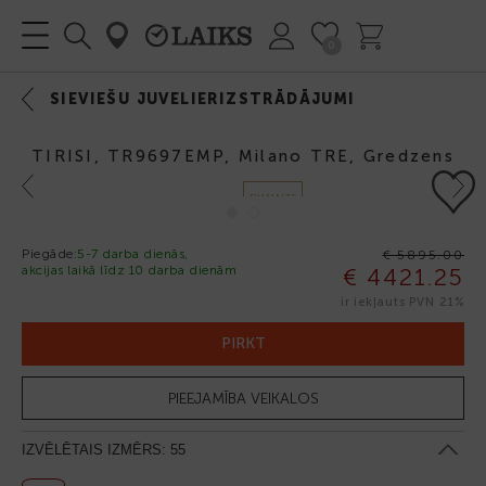
0
SIEVIEŠU JUVELIERIZSTRĀDĀJUMI
TIRISI, TR9697EMP, Milano TRE, Gredzens
Previous
Next
DIMANTS
JAUNUMS
Piegāde:
5-7 darba dienās,
€ 5895.00
akcijas laikā līdz 10 darba dienām
€ 4421.25
-25%
ir iekļauts PVN 21%
PIRKT
PIEEJAMĪBA VEIKALOS
IZVĒLĒTAIS IZMĒRS:
55