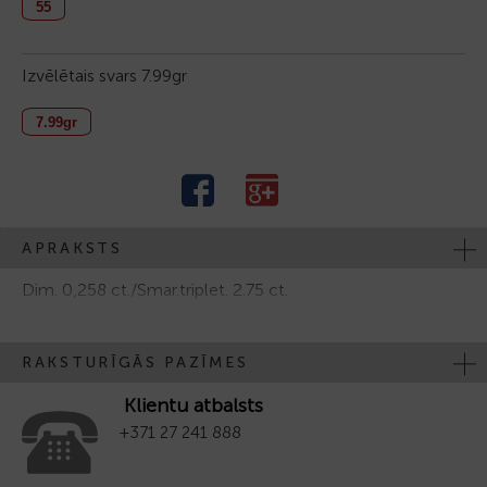
55
Izvēlētais svars
7.99gr
7.99gr
APRAKSTS
Dim. 0,258 ct./Smar.triplet. 2.75 ct.
RAKSTURĪGĀS PAZĪMES
Klientu atbalsts
+371 27 241 888