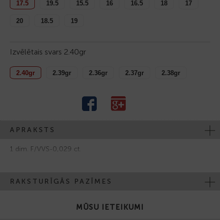
17.5
19.5
15.5
16
16.5
18
17
20
18.5
19
Izvēlētais svars
2.40gr
2.40gr
2.39gr
2.36gr
2.37gr
2.38gr
APRAKSTS
1 dim. F/VVS-0,029 ct.
RAKSTURĪGĀS PAZĪMES
MŪSU IETEIKUMI