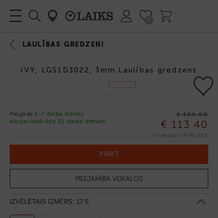
0
LAULĪBAS GREDZENI
IVY, LGS1D3022, 3mm Laulības gredzens
DIMANTS
SUDRABS
Piegāde:
5-7 darba dienās,
€ 189.00
akcijas laikā līdz 10 darba dienām
€ 113.40
925
-40%
ir iekļauts PVN 21%
PIRKT
PIEEJAMĪBA VEIKALOS
IZVĒLĒTAIS IZMĒRS:
17.5