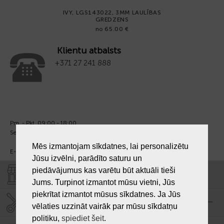
IVY, LGS143022, 3MM LAULĪBAS
GREDZENS
no 65.00 €
Klientu atbalsts
+371 27 241 888
Pm. - Pkt. 09:00 - 18:00
Sest. un Sv. - brīvs.
Mēs izmantojam sīkdatnes, lai personalizētu
E-pasts:
info@laiksjewellery.lv
Jūsu izvēlni, parādīto saturu un
piedāvājumus kas varētu būt aktuāli tieši
VEIKALI "LAIKS"
Jums. Turpinot izmantot mūsu vietni, Jūs
piekrītat izmantot mūsus sīkdatnes. Ja Jūs
SERVISA CENTRS "LAIKS"
vēlaties uzzināt vairāk par mūsu sīkdatņu
politiku,
spiediet šeit
.