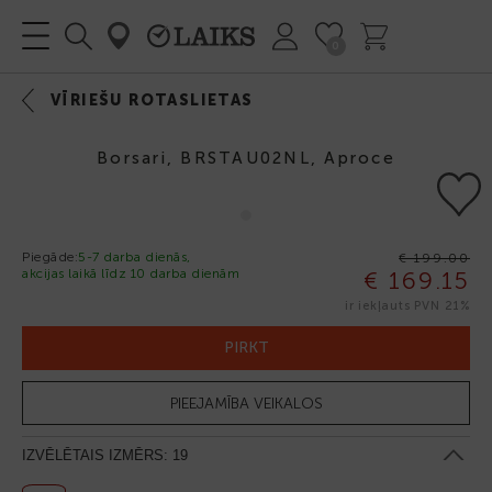
0
VĪRIEŠU ROTASLIETAS
Borsari, BRSTAU02NL, Aproce
Piegāde:
5-7 darba dienās,
€ 199.00
akcijas laikā līdz 10 darba dienām
€ 169.15
-15%
ir iekļauts PVN 21%
PIRKT
PIEEJAMĪBA VEIKALOS
IZVĒLĒTAIS IZMĒRS:
19