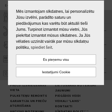
E-pasts:
info@laiksjewellery.lv
Mēs izmantojam sīkdatnes, lai personalizētu
VEIKALI "LAIKS"
Jūsu izvēlni, parādīto saturu un
piedāvājumus kas varētu būt aktuāli tieši
Jums. Turpinot izmantot mūsu vietni, Jūs
SERVISA CENTRS "LAIKS"
piekrītat izmantot mūsus sīkdatnes. Ja Jūs
vēlaties uzzināt vairāk par mūsu sīkdatņu
PIEGĀDE
politiku,
spiediet šeit
.
PASŪTĪJUMA APMAKSA
GARANTIJA
PREČU IZSNIEGŠANAS
LIETOŠANAS NOTEIKUMI
VIETA
JAUNUMI
PULKSTEŅU REMONTS
PIEGĀDES VEIDI
GARANTIJA UN PREČU
VEIKALI "LAIKS"
ATGRIEŠANA
KONTAKTI
AKCIJAS NOTEIKUMI
SĪKDATŅU POLITIKA