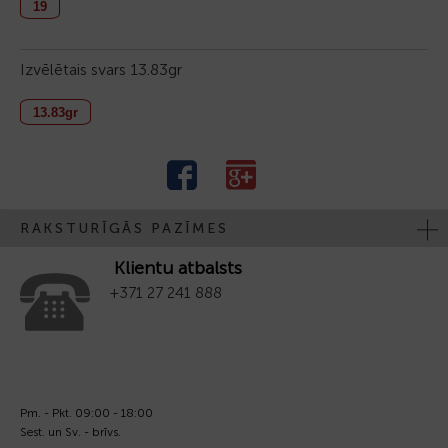
19
Izvēlētais svars
13.83gr
13.83gr
RAKSTURĪGĀS PAZĪMES
Klientu atbalsts
+371 27 241 888
Pm. - Pkt. 09:00 - 18:00
Sest. un Sv. - brīvs.