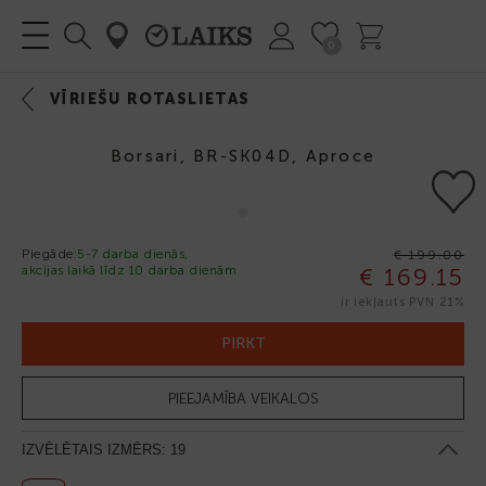
0
VĪRIEŠU ROTASLIETAS
Borsari, BR-SK04D, Aproce
Piegāde:
5-7 darba dienās,
€ 199.00
akcijas laikā līdz 10 darba dienām
€ 169.15
-15%
ir iekļauts PVN 21%
PIRKT
PIEEJAMĪBA VEIKALOS
IZVĒLĒTAIS IZMĒRS:
19