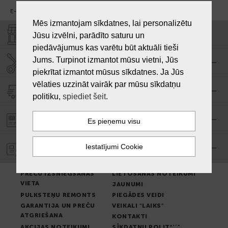
E-pasts:
info@laiksjewellery.lv
Mēs izmantojam sīkdatnes, lai personalizētu
VEIKALI "LAIKS"
Jūsu izvēlni, parādīto saturu un
piedāvājumus kas varētu būt aktuāli tieši
Jums. Turpinot izmantot mūsu vietni, Jūs
SERVISA CENTRS "LAIKS"
piekrītat izmantot mūsus sīkdatnes. Ja Jūs
vēlaties uzzināt vairāk par mūsu sīkdatņu
PIEGĀDE
politiku,
spiediet šeit
.
PASŪTĪJUMA APMAKSA
GARANTIJA
PREČU IZSNIEGŠANAS
LIETOŠANAS NOTEIKUMI
VIETA
JAUNUMI
PULKSTEŅU REMONTS
PIEGĀDES VEIDI
GARANTIJA UN PREČU
VEIKALI "LAIKS"
ATGRIEŠANA
KONTAKTI
AKCIJAS NOTEIKUMI
SĪKDATŅU POLITIKA