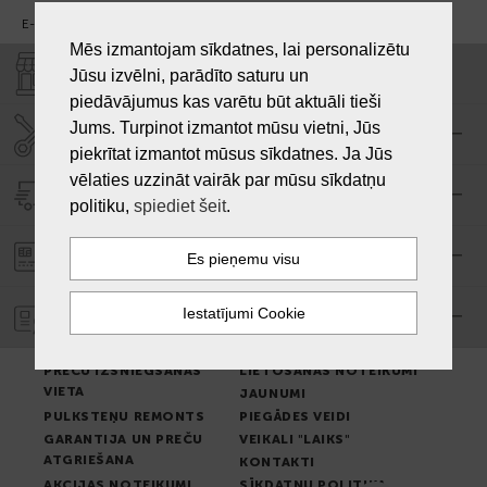
E-pasts:
info@laiksjewellery.lv
Mēs izmantojam sīkdatnes, lai personalizētu
VEIKALI "LAIKS"
Jūsu izvēlni, parādīto saturu un
piedāvājumus kas varētu būt aktuāli tieši
Jums. Turpinot izmantot mūsu vietni, Jūs
SERVISA CENTRS "LAIKS"
piekrītat izmantot mūsus sīkdatnes. Ja Jūs
vēlaties uzzināt vairāk par mūsu sīkdatņu
PIEGĀDE
politiku,
spiediet šeit
.
PASŪTĪJUMA APMAKSA
GARANTIJA
PREČU IZSNIEGŠANAS
LIETOŠANAS NOTEIKUMI
VIETA
JAUNUMI
PULKSTEŅU REMONTS
PIEGĀDES VEIDI
GARANTIJA UN PREČU
VEIKALI "LAIKS"
ATGRIEŠANA
KONTAKTI
AKCIJAS NOTEIKUMI
SĪKDATŅU POLITIKA