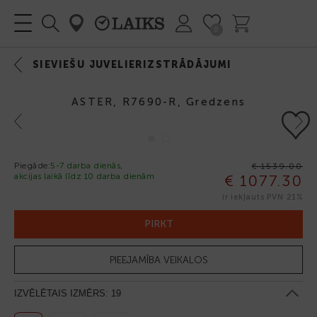
0
SIEVIEŠU JUVELIERIZSTRĀDĀJUMI
ASTER, R7690-R, Gredzens
Previous
Next
Piegāde:
5-7 darba dienās,
€ 1539.00
akcijas laikā līdz 10 darba dienām
€ 1077.30
-30%
ir iekļauts PVN 21%
PIRKT
PIEEJAMĪBA VEIKALOS
IZVĒLĒTAIS IZMĒRS:
19