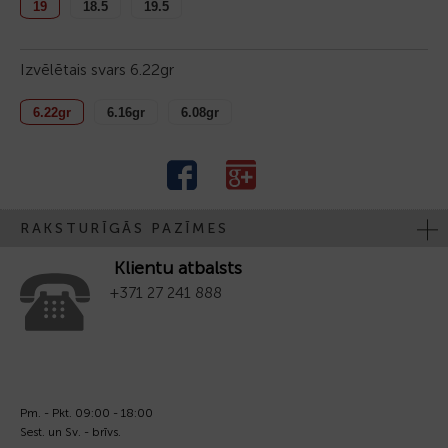
19
18.5
19.5
Izvēlētais svars
6.22gr
6.22gr
6.16gr
6.08gr
RAKSTURĪGĀS PAZĪMES
Klientu atbalsts
+371 27 241 888
Pm. - Pkt. 09:00 - 18:00
Sest. un Sv. - brīvs.