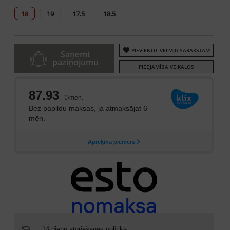
18
19
17.5
18.5
PIEVIENOT VĒLMJU SARAKSTAM
Saņemt
paziņojumu
PIEEJAMĪBA VEIKALOS
14 dienu atgriešanas politika