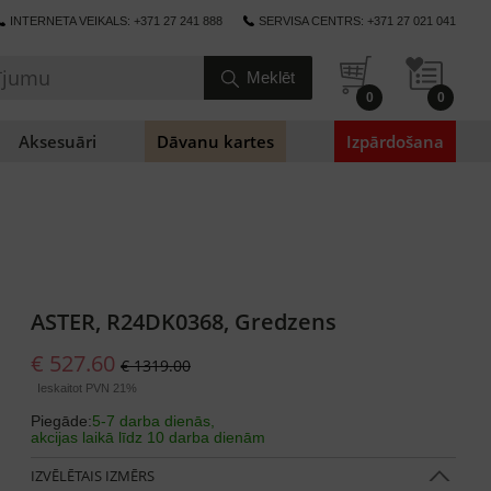
INTERNETA VEIKALS: +371 27 241 888
SERVISA CENTRS: +371 27 021 041
0
0
Aksesuāri
Dāvanu kartes
Izpārdošana
ASTER, R24DK0368, Gredzens
€ 527.60
€ 1319.00
Ieskaitot PVN 21%
Piegāde:
5-7 darba dienās,
akcijas laikā līdz 10 darba dienām
IZVĒLĒTAIS IZMĒRS