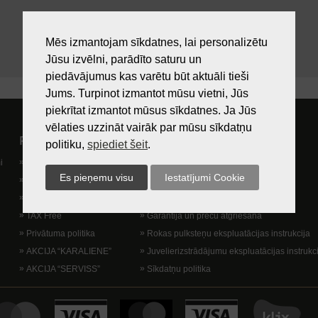
Mēs izmantojam sīkdatnes, lai personalizētu
Jūsu izvēlni, parādīto saturu un
piedāvājumus kas varētu būt aktuāli tieši
Jums. Turpinot izmantot mūsu vietni, Jūs
piekrītat izmantot mūsus sīkdatnes. Ja Jūs
vēlaties uzzināt vairāk par mūsu sīkdatņu
Pircējam
Lietošanas noteikumi
politiku,
spiediet šeit
.
i
Preču izsniegšanas vieta
Kā nopirkt?
Dāvanu kartes
Lietošanas noteikumi
Lojalitātes programma
Piegādes veidi
TAX Free
Garantija un preču atgriešana
Privātuma politika
Rokas pulksteņu ekspluatācijas instrukcija
AKCIJA “KARALIENE”
Juvelierizstrādājumu ekspluatācijas instrukc
AKCIJA “SERVISS”
Sīkdatņu politika