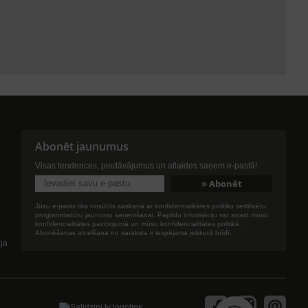
Abonēt jaunumus
Visas tendences, piedāvājumus un atlaides saņem e-pastā!
Jūsu e-pasts tiks nosūtīts saskaņā ar konfidencialitātes politiku sertificētu
programmatūru jaunumu saņemšanai. Papildu informāciju var atrast mūsu
konfidencialitātes paziņojumā un mūsu konfidencialitātes politikā.
Abonēšanas atcelšana no saraksta ir iespējama jebkurā brīdī.
ija