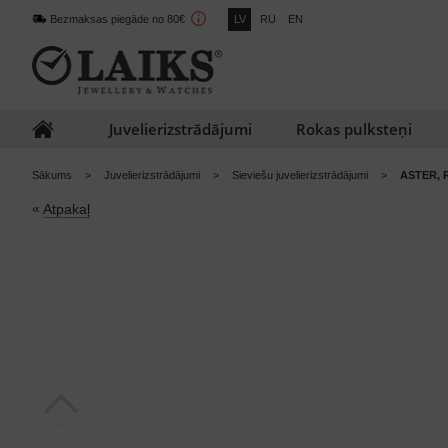
Bezmaksas piegāde no 80€
LV
RU
EN
Juvelierizstrādājumi
Rokas pulksteņi
Sākums
Juvelierizstrādājumi
Sieviešu juvelierizstrādājumi
ASTER, 
«
Atpakaļ