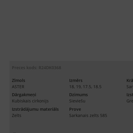
Preces kods: R24DK0368
Zīmols
Izmērs
Kr
ASTER
18, 19, 17.5, 18.5
Sar
Dārgakmeņi
Dzimums
Izs
Kubiskais cirkonijs
Sieviešu
Gr
Izstrādājumu materiāls
Prove
Zelts
Sarkanais zelts 585