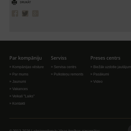
DRUKĀT
Par kompāniju
Serviss
Preses centrs
Kompānijas vēsture
Servisa centrs
Biežāk uzdotie jautājum
Par mums
Pulksteņu remonts
Pasākumi
Jaunumi
Video
Vakances
Veikali "Laiks"
Kontakti
© 2013-2026 Laiksjewellery.lv. Visas tiesības aizsargātas