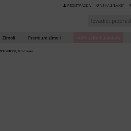
REĢISTRĀCIJA
VEIKALI "LAIKS"
Zīmoli
Premium zīmoli
-40% zelta kuloniem
R24DK0368, Gredzens