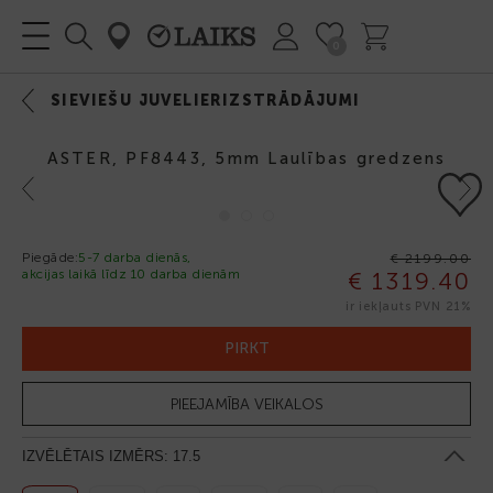
0
SIEVIEŠU JUVELIERIZSTRĀDĀJUMI
ASTER, PF8443, 5mm Laulības gredzens
Previous
Next
Piegāde:
5-7 darba dienās,
€ 2199.00
akcijas laikā līdz 10 darba dienām
€ 1319.40
-40%
ir iekļauts PVN 21%
PIRKT
PIEEJAMĪBA VEIKALOS
IZVĒLĒTAIS IZMĒRS:
17.5