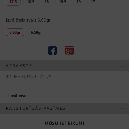
17.5
18.5
18
19.5
19
17
Izvēlētais svars
6.60gr
6.60gr
6.58gr
APRAKSTS
40 dim. 0,16 ct., GH/SI
Parī iesakām iegādāties laulības gredzenu ASTER PF8219
Lasīt visu
RAKSTURĪGĀS PAZĪMES
MŪSU IETEIKUMI