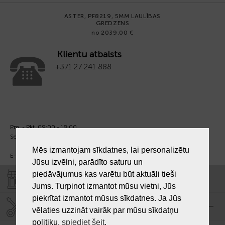
ASTER, PF8219, 5MM LAULĪBAS
GREDZENS
no 2039.00 €
Klientu atbalsts
+371 27 241 888
Pm. - Pkt. 09:00 - 18:00
Sest. un Sv. - brīvs.
Mēs izmantojam sīkdatnes, lai personalizētu
E-pasts:
info@laiksjewellery.lv
Jūsu izvēlni, parādīto saturu un
piedāvājumus kas varētu būt aktuāli tieši
VEIKALI "LAIKS"
Jums. Turpinot izmantot mūsu vietni, Jūs
piekrītat izmantot mūsus sīkdatnes. Ja Jūs
SERVISA CENTRS "LAIKS"
vēlaties uzzināt vairāk par mūsu sīkdatņu
politiku,
spiediet šeit
.