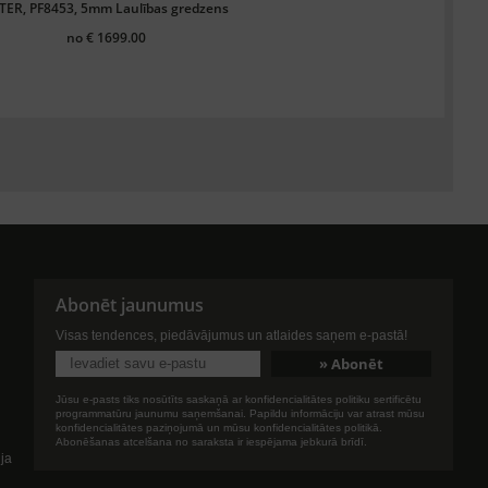
TER, PF8453, 5mm Laulības gredzens
no € 1699.00
Abonēt jaunumus
Visas tendences, piedāvājumus un atlaides saņem e-pastā!
Jūsu e-pasts tiks nosūtīts saskaņā ar konfidencialitātes politiku sertificētu
programmatūru jaunumu saņemšanai. Papildu informāciju var atrast mūsu
konfidencialitātes paziņojumā un mūsu konfidencialitātes politikā.
Abonēšanas atcelšana no saraksta ir iespējama jebkurā brīdī.
ija