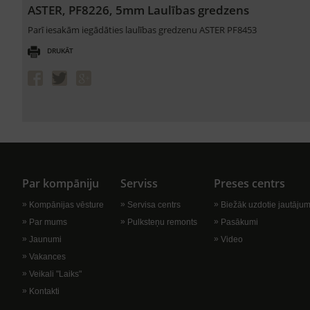
ASTER, PF8226, 5mm Laulības gredzens
Parī iesakām iegādāties laulības gredzenu ASTER PF8453
DRUKĀT
Par kompāniju
Serviss
Preses centrs
Kompānijas vēsture
Servisa centrs
Biežāk uzdotie jautājum
Par mums
Pulksteņu remonts
Pasākumi
Jaunumi
Video
Vakances
Veikali "Laiks"
Kontakti