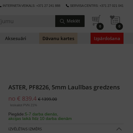
INTERNETA VEIKALS: +371 27 241 888
SERVISA CENTRS: +371 27 021 041
0
0
Aksesuāri
Dāvanu kartes
Izpārdošana
ASTER, PF8226, 5mm Laulības gredzens
no € 839.4
€ 1399.00
Ieskaitot PVN 21%
Piegāde:
5-7 darba dienās,
akcijas laikā līdz 10 darba dienām
IZVĒLĒTAIS IZMĒRS