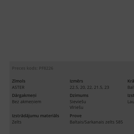
Preces kods: PF8226
Zīmols
Izmērs
Kr
ASTER
22.5, 20, 22, 21.5, 23
Bal
Dārgakmeņi
Dzimums
Izs
Bez akmeņiem
Sieviešu
Lau
Vīriešu
Izstrādājumu materiāls
Prove
Zelts
Baltais/Sarkanais zelts 585