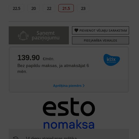
22.5
20
22
21.5
23
PIEVIENOT VĒLMJU SARAKSTAM
Saņemt
paziņojumu
PIEEJAMĪBA VEIKALOS
14 dienu atgriešanas politika