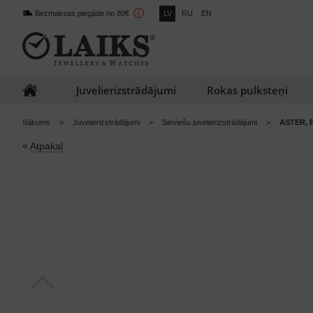
Bezmaksas piegāde no 80€
LV
RU
EN
Juvelierizstrādājumi
Rokas pulksteņi
Sākums
Juvelierizstrādājumi
Sieviešu juvelierizstrādājumi
ASTER, P
«
Atpakaļ