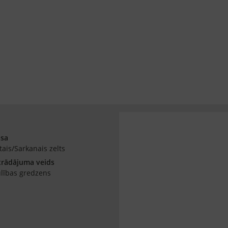
āsa
tais/Sarkanais zelts
trādājuma veids
lības gredzens