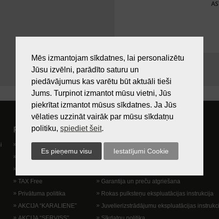
AS
Mēs izmantojam sīkdatnes, lai personalizētu
Jūsu izvēlni, parādīto saturu un
piedāvājumus kas varētu būt aktuāli tieši
Jums. Turpinot izmantot mūsu vietni, Jūs
piekrītat izmantot mūsus sīkdatnes. Ja Jūs
vēlaties uzzināt vairāk par mūsu sīkdatņu
Pircējam
Lietošanas noteikumi
politiku,
spiediet šeit
.
i
Preču izsniegšanas vieta
Kā nopirkt?
Dāvanu kartes
Lietošanas noteikumi
Lojalitātes programma
Piegādes veidi
TAX Free
Garantija un preču atgriešana
Privātuma politika
Rokas pulksteņu ekspluatācijas instrukcija
AKCIJA “KARALIENE”
Juvelierizstrādājumu ekspluatācijas instrukc
AKCIJA “SERVISS”
Sīkdatņu politika