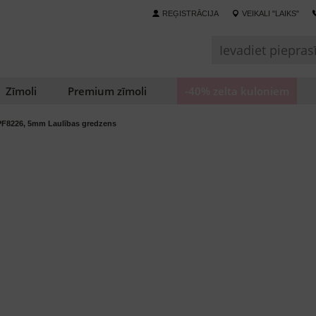
REĢISTRĀCIJA
VEIKALI "LAIKS"
Zīmoli
Premium zīmoli
-40% zelta kuloniem
F8226, 5mm Laulības gredzens