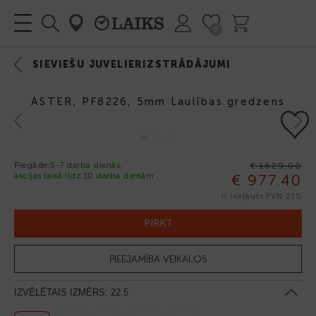
0
SIEVIEŠU JUVELIERIZSTRĀDĀJUMI
ASTER, PF8226, 5mm Laulības gredzens
Previous
Next
Piegāde:
5-7 darba dienās,
€ 1629.00
akcijas laikā līdz 10 darba dienām
€ 977.40
-40%
ir iekļauts PVN 21%
PIRKT
PIEEJAMĪBA VEIKALOS
IZVĒLĒTAIS IZMĒRS:
22.5