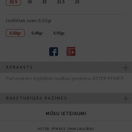
22.5
20
22
21.5
23
Izvēlētais svars
6.02gr
6.02gr
6.00gr
5.93gr
APRAKSTS
Parī iesakām iegādāties laulības gredzenu ASTER PF8453
RAKSTURĪGĀS PAZĪMES
MŪSU IETEIKUMI
ASTER, PF8453, 5MM LAULĪBAS