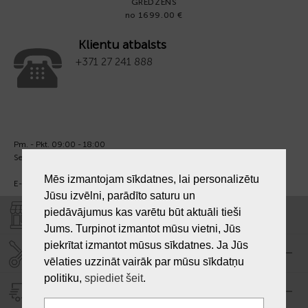
GREDZENS
no 1699.00 €
Klientu atbalsts
+371 27 241 888
Pm. - Pkt. 09:00 - 18:00
Sest. un Sv. - brīvs.
Mēs izmantojam sīkdatnes, lai personalizētu
E-pasts:
info@laiksjewellery.lv
Jūsu izvēlni, parādīto saturu un
piedāvājumus kas varētu būt aktuāli tieši
VEIKALI "LAIKS"
Jums. Turpinot izmantot mūsu vietni, Jūs
piekrītat izmantot mūsus sīkdatnes. Ja Jūs
SERVISA CENTRS "LAIKS"
vēlaties uzzināt vairāk par mūsu sīkdatņu
politiku,
spiediet šeit
.
PIEGĀDE