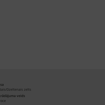
āsa
tais/Dzeltenais zelts
trādājuma veids
roce