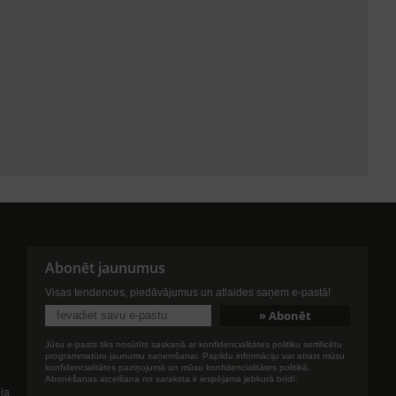
Abonēt jaunumus
Visas tendences, piedāvājumus un atlaides saņem e-pastā!
Jūsu e-pasts tiks nosūtīts saskaņā ar konfidencialitātes politiku sertificētu
programmatūru jaunumu saņemšanai. Papildu informāciju var atrast mūsu
konfidencialitātes paziņojumā un mūsu konfidencialitātes politikā.
Abonēšanas atcelšana no saraksta ir iespējama jebkurā brīdī.
ija