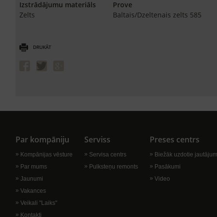
Izstrādājumu materiāls
Prove
Zelts
Baltais/Dzeltenais zelts 585
DRUKĀT
Par kompāniju
Serviss
Preses centrs
Kompānijas vēsture
Servisa centrs
Biežāk uzdotie jautājum
Par mums
Pulksteņu remonts
Pasākumi
Jaunumi
Video
Vakances
Veikali "Laiks"
Kontakti