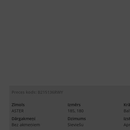
Preces kods: B215136RWY
Zīmols
Izmērs
Kr
ASTER
185, 180
Bal
Dārgakmeņi
Dzimums
Izs
Bez akmeņiem
Sieviešu
Ap