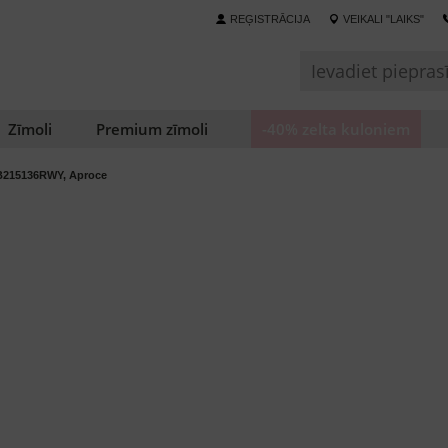
REĢISTRĀCIJA
VEIKALI "LAIKS"
Zīmoli
Premium zīmoli
-40% zelta kuloniem
B215136RWY, Aproce