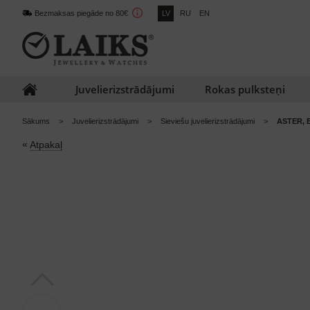
Bezmaksas piegāde no 80€
LV
RU
EN
Juvelierizstrādājumi
Rokas pulksteņi
Sākums
Juvelierizstrādājumi
Sieviešu juvelierizstrādājumi
ASTER, 
«
Atpakaļ