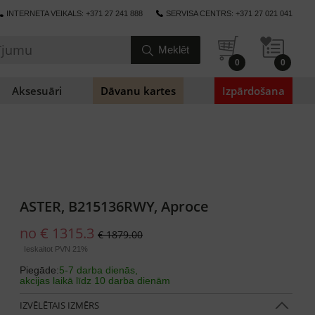
INTERNETA VEIKALS: +371 27 241 888
SERVISA CENTRS: +371 27 021 041
0
0
Aksesuāri
Dāvanu kartes
Izpārdošana
ASTER, B215136RWY, Aproce
no € 1315.3
€ 1879.00
Ieskaitot PVN 21%
Piegāde:
5-7 darba dienās,
akcijas laikā līdz 10 darba dienām
IZVĒLĒTAIS IZMĒRS