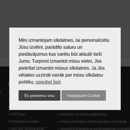
Mēs izmantojam sīkdatnes, lai personalizētu
Jūsu izvēlni, parādīto saturu un
piedāvājumus kas varētu būt aktuāli tieši
Jums. Turpinot izmantot mūsu vietni, Jūs
piekrītat izmantot mūsus sīkdatnes. Ja Jūs
vēlaties uzzināt vairāk par mūsu sīkdatņu
politiku,
spiediet šeit
.
Pircējam
Lietošanas noteikumi
i
Preču izsniegšanas vieta
Kā nopirkt?
Dāvanu kartes
Lietošanas noteikumi
Lojalitātes programma
Piegādes veidi
TAX Free
Garantija un preču atgriešana
Privātuma politika
Rokas pulksteņu ekspluatācijas instrukcija
AKCIJA “KARALIENE”
Juvelierizstrādājumu ekspluatācijas instrukc