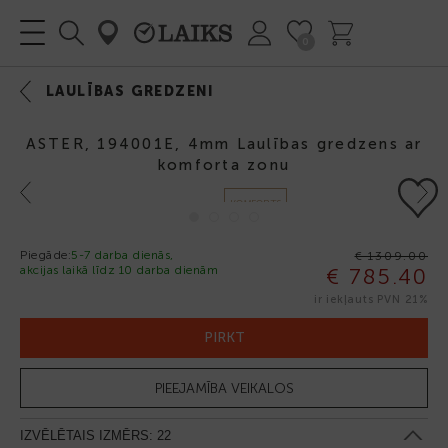
0
LAULĪBAS GREDZENI
ASTER, 194001E, 4mm Laulības gredzens ar
komforta zonu
Previous
Next
KOMFORTS
Piegāde:
5-7 darba dienās,
€ 1309.00
akcijas laikā līdz 10 darba dienām
€ 785.40
-40%
ir iekļauts PVN 21%
PIRKT
PIEEJAMĪBA VEIKALOS
IZVĒLĒTAIS IZMĒRS:
22