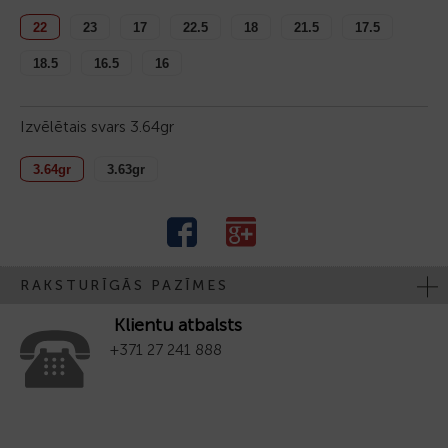
22
23
17
22.5
18
21.5
17.5
18.5
16.5
16
Izvēlētais svars
3.64gr
3.64gr
3.63gr
RAKSTURĪGĀS PAZĪMES
Klientu atbalsts
+371 27 241 888