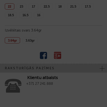
22
23
17
22.5
18
21.5
17.5
18.5
16.5
16
Izvēlētais svars
3.64gr
3.64gr
3.63gr
RAKSTURĪGĀS PAZĪMES
Klientu atbalsts
+371 27 241 888