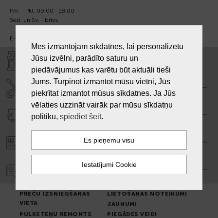
Pm. - Pkt. 09:00 - 18:00
Sest. un Sv. - brīvs.
E-pasts:
info@laiksjewellery.lv
Mēs izmantojam sīkdatnes, lai personalizētu
Jūsu izvēlni, parādīto saturu un
VEIKALI "LAIKS"
piedāvājumus kas varētu būt aktuāli tieši
Jums. Turpinot izmantot mūsu vietni, Jūs
SERVISA CENTRS "LAIKS"
piekrītat izmantot mūsus sīkdatnes. Ja Jūs
vēlaties uzzināt vairāk par mūsu sīkdatņu
PIEGĀDE
politiku,
spiediet šeit
.
PASŪTĪJUMA APMAKSA
GARANTIJA
PREČU IZSNIEGŠANAS
LIETOŠANAS NOTEIKUMI
VIETA
JAUNUMI
PULKSTEŅU REMONTS
PIEGĀDES VEIDI