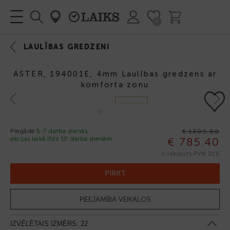
0
LAULĪBAS GREDZENI
ASTER, 194001E, 4mm Laulības gredzens ar
komforta zonu
Previous
Next
KOMFORTS
Piegāde:
5-7 darba dienās,
€ 1309.00
akcijas laikā līdz 10 darba dienām
€ 785.40
-40%
ir iekļauts PVN 21%
PIRKT
PIEEJAMĪBA VEIKALOS
IZVĒLĒTAIS IZMĒRS:
22