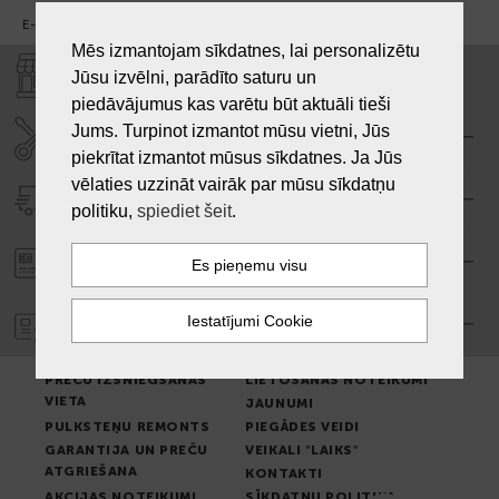
E-pasts:
info@laiksjewellery.lv
Mēs izmantojam sīkdatnes, lai personalizētu
VEIKALI "LAIKS"
Jūsu izvēlni, parādīto saturu un
piedāvājumus kas varētu būt aktuāli tieši
Jums. Turpinot izmantot mūsu vietni, Jūs
SERVISA CENTRS "LAIKS"
piekrītat izmantot mūsus sīkdatnes. Ja Jūs
vēlaties uzzināt vairāk par mūsu sīkdatņu
PIEGĀDE
politiku,
spiediet šeit
.
PASŪTĪJUMA APMAKSA
GARANTIJA
PREČU IZSNIEGŠANAS
LIETOŠANAS NOTEIKUMI
VIETA
JAUNUMI
PULKSTEŅU REMONTS
PIEGĀDES VEIDI
GARANTIJA UN PREČU
VEIKALI "LAIKS"
ATGRIEŠANA
KONTAKTI
AKCIJAS NOTEIKUMI
SĪKDATŅU POLITIKA