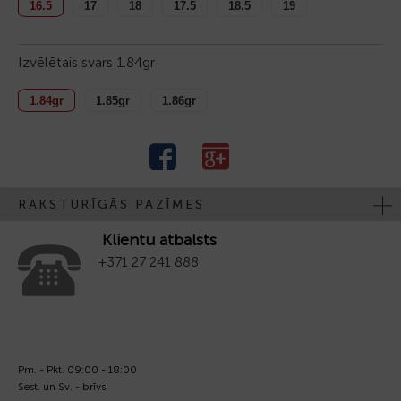
16.5
17
18
17.5
18.5
19
Izvēlētais svars
1.84gr
1.84gr
1.85gr
1.86gr
RAKSTURĪGĀS PAZĪMES
Klientu atbalsts
+371 27 241 888
Pm. - Pkt. 09:00 - 18:00
Sest. un Sv. - brīvs.