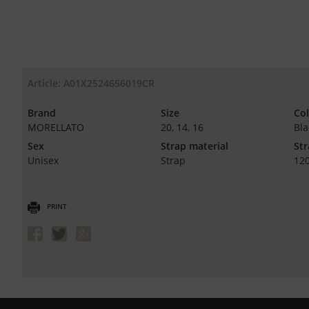
Article: A01X2524656019CR
Brand
Size
Co
MORELLATO
20, 14, 16
Bla
Sex
Strap material
Str
Unisex
Strap
12
PRINT