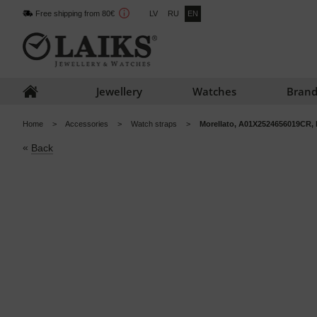
Free shipping from 80€
LV
RU
EN
Jewellery
Watches
Brand
Home
Accessories
Watch straps
Morellato, A01X2524656019CR, 
«
Back