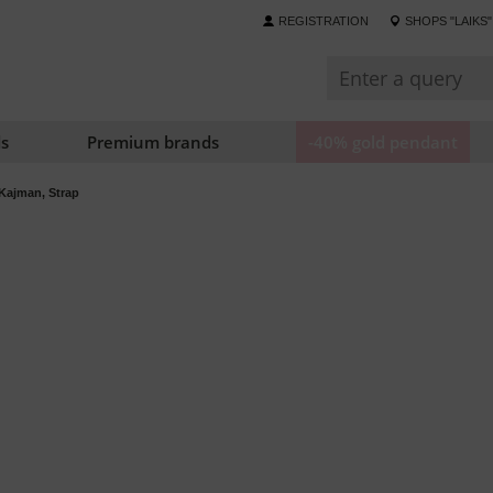
REGISTRATION
SHOPS "LAIKS"
s
Premium brands
-40% gold pendant
Kajman, Strap