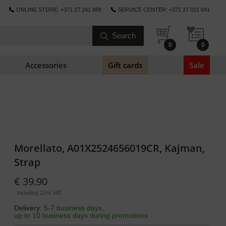
ONLINE STORE: +371 27 241 888
SERVICE CENTER: +371 27 021 041
0
0
Accessories
Gift cards
Sale
Morellato, A01X2524656019CR, Kajman,
Strap
€ 39.90
including 21% VAT
Delivery:
5-7 business days,
up to 10 business days during promotions