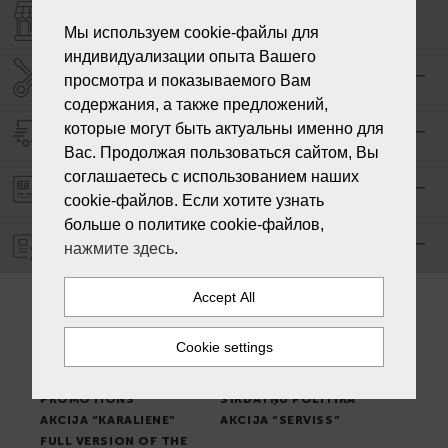
SHOPS "LAIKS"
Мы используем cookie-файлы для
индивидуализации опыта Вашего
SERVICE CENTER "LAIKS"
просмотра и показываемого Вам
содержания, а также предложений,
которые могут быть актуальны именно для
DELIVERY
Вас. Продолжая пользоваться сайтом, Вы
соглашаетесь с использованием наших
PAYMENT ORDER
cookie-файлов. Если хотите узнать
больше о политике cookie-файлов,
WARRANTY
нажмите здесь
.
PLACE OF ISSUE OF
TERMS & CONDITIONS
GOODS
NEWS
WATCH REPAIR
DELIVERY METHODS
WARRANTY AND RETURN
THE SHOPS "LAIKS"
POLICY
CONTACTS
PROMOTIONS
SĪKDATŅU POLITIKA
AKCIJA “KARALIENE”
AKCIJA “SERVISS”
FULL VERSION OF THE