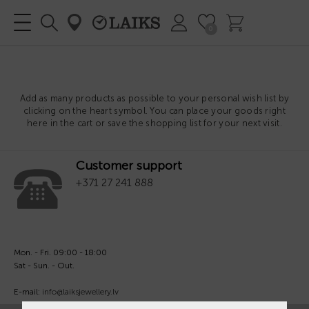
0
Add as many products as possible to your personal wish list by
clicking on the heart symbol. You can place your goods right
here in the cart or save the shopping list for your next visit.
Customer support
+371 27 241 888
Mon. - Fri. 09:00 - 18:00
Sat - Sun. - Out.
E-mail:
info@laiksjewellery.lv