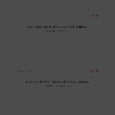
-30%
Diamond Flower, ER098504-314, Earrings
965.30
€ 1379.00
DIAMOND
-30%
Diamond Flower T, PD098504-314, Necklace
720.30
€ 1029.00