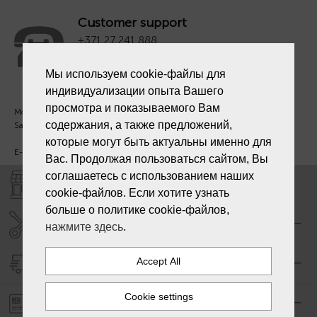
Customer support
+371 27 241 888
Мы используем cookie-файлы для
индивидуализации опыта Вашего
просмотра и показываемого Вам
Mon. - Fri. 09:00 - 18:00
содержания, а также предложений,
Sat - Sun. - Out.
которые могут быть актуальны именно для
E-mail:
info@laiksjewellery.lv
Вас. Продолжая пользоваться сайтом, Вы
соглашаетесь с использованием наших
SHOPS "LAIKS"
cookie-файлов. Если хотите узнать
больше о политике cookie-файлов,
SERVICE CENTER "LAIKS"
нажмите здесь
.
DELIVERY
PAYMENT ORDER