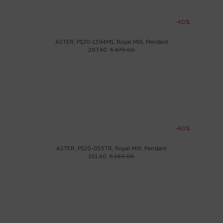
-40%
ASTER, P120-1394M1, Royal MIX, Pendant
287.40
€ 479.00
-40%
ASTER, P120-055TR, Royal MIX, Pendant
101.40
€ 169.00