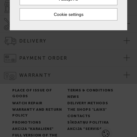
SHOPS "LAIKS"
SERVICE CENTER "LAIKS"
DELIVERY
PAYMENT ORDER
WARRANTY
PLACE OF ISSUE OF
TERMS & CONDITIONS
GOODS
NEWS
WATCH REPAIR
DELIVERY METHODS
WARRANTY AND RETURN
THE SHOPS "LAIKS"
POLICY
CONTACTS
PROMOTIONS
SĪKDATŅU POLITIKA
AKCIJA “KARALIENE”
AKCIJA “SERVISS”
FULL VERSION OF THE