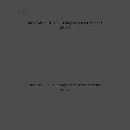
NEW
Mido, M803019432, storage box for 4 watches
119.00
Stackers, 75399, Storage boxes for accessories
119.00