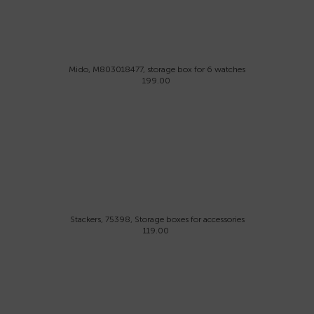
Mido, M803018477, storage box for 6 watches
199.00
Stackers, 75398, Storage boxes for accessories
119.00