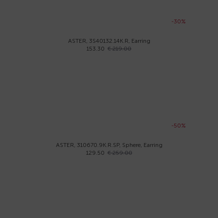
-30%
ASTER, 3S40132.14K.R, Earring
153.30
€ 219.00
-50%
ASTER, 310670.9K.R.SP, Sphere, Earring
129.50
€ 259.00