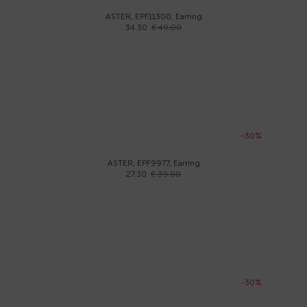
ASTER, EPF11300, Earring
34.30
€ 49.00
-30%
ASTER, EPF9977, Earring
27.30
€ 39.00
-30%