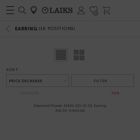
0
(
16
POSITIONS)
EARRING
SORT:
FILTER
DIAMOND
-30%
Diamond Flower, 41404-151-01-01, Earring
391.30
€ 559.00