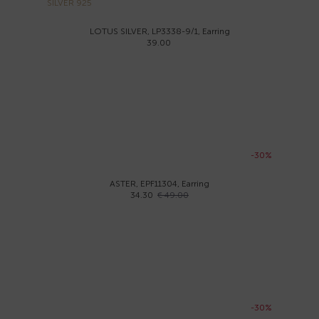
SILVER 925
LOTUS SILVER, LP3338-9/1, Earring
39.00
-30%
ASTER, EPF11304, Earring
34.30
€ 49.00
-30%