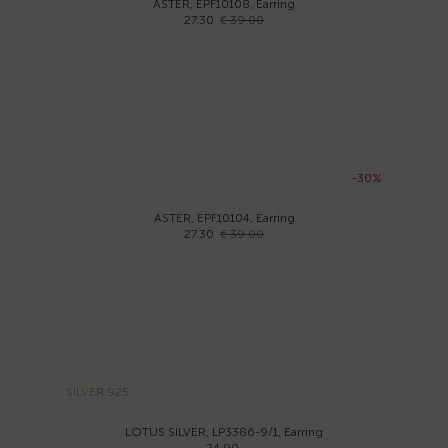
ASTER, EPF10108, Earring
27.30
€ 39.00
-30%
ASTER, EPF10104, Earring
27.30
€ 39.00
SILVER 925
LOTUS SILVER, LP3386-9/1, Earring