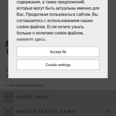
содержания, а также предложений,
которые могут быть актуальны именно для
Вас. Продолжая пользоваться сайтом, Вы
соглашаетесь с использованием наших
cookie-файлов. Если хотите узнать
больше о политике cookie-файлов,
Customer support
нажмите здесь
.
+371 27 241 888
Mon. - Fri. 09:00 - 18:00
Sat - Sun. - Out.
E-mail:
info@laiksjewellery.lv
SHOPS "LAIKS"
SERVICE CENTER "LAIKS"