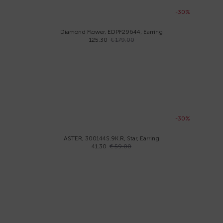
-30%
Diamond Flower, EDPF29644, Earring
125.30
€ 179.00
-30%
ASTER, 300144S.9K.R, Star, Earring
41.30
€ 59.00