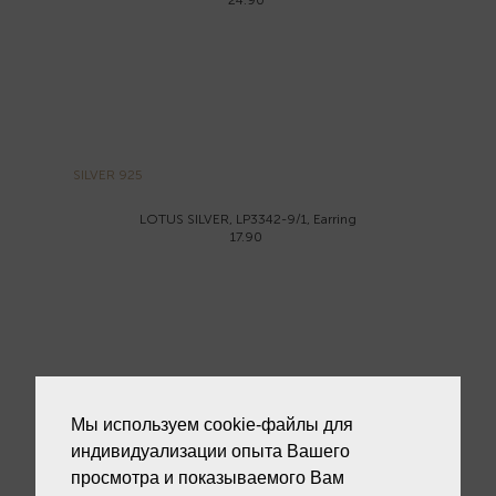
24.90
SILVER 925
LOTUS SILVER, LP3342-9/1, Earring
17.90
SILVER 925
-50%
Мы используем cookie-файлы для
индивидуализации опыта Вашего
IVY G, SAU300246, Earring
12.45
€ 24.90
просмотра и показываемого Вам