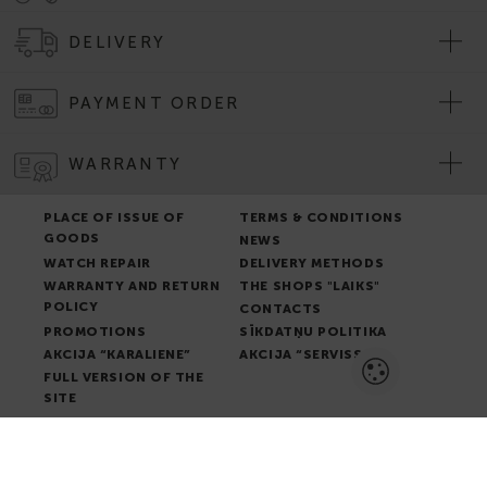
DELIVERY
PAYMENT ORDER
WARRANTY
PLACE OF ISSUE OF
TERMS & CONDITIONS
GOODS
NEWS
WATCH REPAIR
DELIVERY METHODS
WARRANTY AND RETURN
THE SHOPS "LAIKS"
POLICY
CONTACTS
PROMOTIONS
SĪKDATŅU POLITIKA
AKCIJA “KARALIENE”
AKCIJA “SERVISS”
FULL VERSION OF THE
SITE