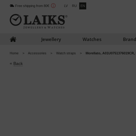
Free shipping from 80€
LV
RU
EN
Jewellery
Watches
Brand
Home
Accessories
Watch straps
Morellato, A01U0751376019CR, L
«
Back