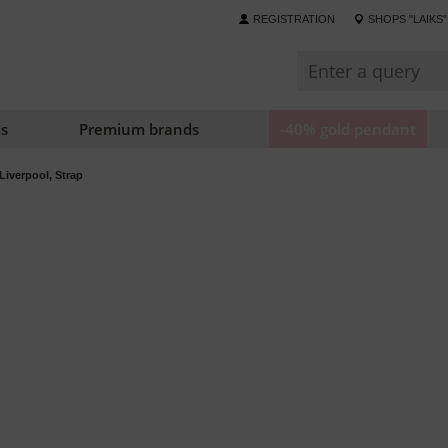
REGISTRATION
SHOPS "LAIKS"
s
Premium brands
-40% gold pendant
iverpool, Strap