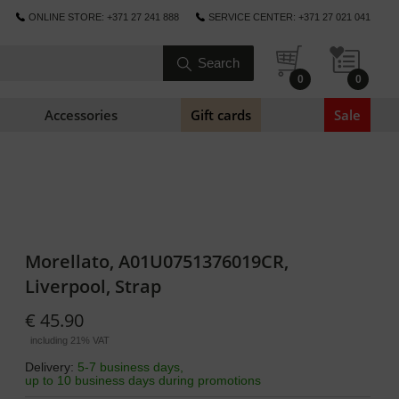
ONLINE STORE: +371 27 241 888
SERVICE CENTER: +371 27 021 041
0
0
Accessories
Gift cards
Sale
Morellato, A01U0751376019CR,
Liverpool, Strap
€ 45.90
including 21% VAT
Delivery:
5-7 business days,
up to 10 business days during promotions