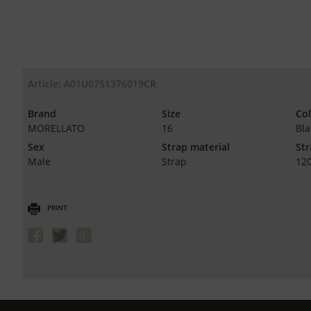
Article: A01U0751376019CR
Brand
Size
Co
MORELLATO
16
Bla
Sex
Strap material
Str
Male
Strap
12
PRINT