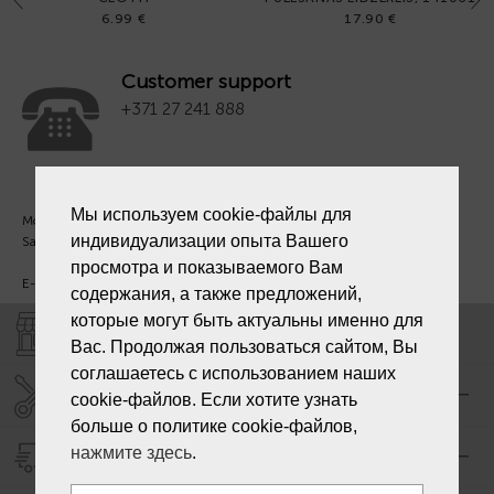
6.99 €
17.90 €
Customer support
+371 27 241 888
Мы используем cookie-файлы для
Mon. - Fri. 09:00 - 18:00
индивидуализации опыта Вашего
Sat - Sun. - Out.
просмотра и показываемого Вам
E-mail:
info@laiksjewellery.lv
содержания, а также предложений,
которые могут быть актуальны именно для
SHOPS "LAIKS"
Вас. Продолжая пользоваться сайтом, Вы
соглашаетесь с использованием наших
SERVICE CENTER "LAIKS"
cookie-файлов. Если хотите узнать
больше о политике cookie-файлов,
нажмите здесь
.
DELIVERY