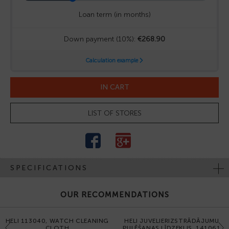
IN CART
LIST OF STORES
SPECIFICATIONS
OUR RECOMMENDATIONS
HELI 113040, WATCH CLEANING
HELI JUVELIERIZSTRĀDĀJUMU
Previous
Next
CLOTH
PULĒŠANAS LĪDZEKLIS, 141061