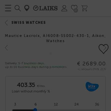
0
SWISS WATCHES
Maurice Lacroix, AI6008-SS002-430-1, Aikon,
Watches
Previous
Next
€ 2689.00
Delivery:
5-7 business days,
up to 10 business days during promotions
ir iekļauts PVN 21%