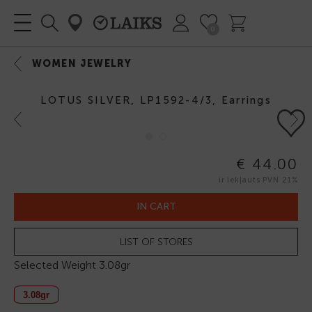
0
WOMEN JEWELRY
LOTUS SILVER, LP1592-4/3, Earrings
Previous
Next
€ 44.00
ir iekļauts PVN 21%
IN CART
LIST OF STORES
Selected Weight
3.08gr
3.08gr