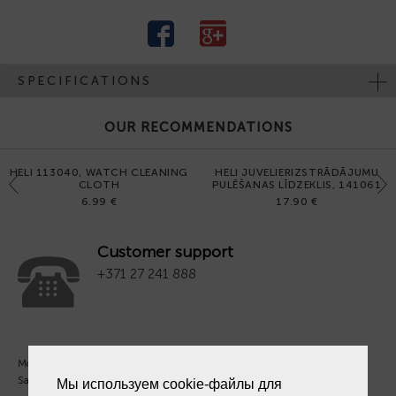
SPECIFICATIONS
OUR RECOMMENDATIONS
HELI 113040, WATCH CLEANING
HELI JUVELIERIZSTRĀDĀJUMU
Previous
Next
CLOTH
PULĒŠANAS LĪDZEKLIS, 141061
6.99 €
17.90 €
Customer support
+371 27 241 888
Mon. - Fri. 09:00 - 18:00
Sat - Sun. - Out.
Мы используем cookie-файлы для