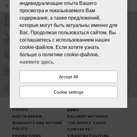
индивидуализации опыта Вашего
E-mail:
info@laiksjewellery.lv
просмотра и показываемого Вам
содержания, а также предложений,
SHOPS "LAIKS"
которые могут быть актуальны именно для
Вас. Продолжая пользоваться сайтом, Вы
SERVICE CENTER "LAIKS"
соглашаетесь с использованием наших
cookie-файлов. Если хотите узнать
DELIVERY
больше о политике cookie-файлов,
нажмите здесь
.
PAYMENT ORDER
WARRANTY
PLACE OF ISSUE OF
TERMS & CONDITIONS
GOODS
NEWS
WATCH REPAIR
DELIVERY METHODS
WARRANTY AND RETURN
THE SHOPS "LAIKS"
POLICY
CONTACTS
PROMOTIONS
SĪKDATŅU POLITIKA